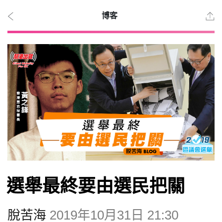
博客
2026
年 8
月 7
日
時事
選舉最終要由選民把關
觀點
脫苦海
2019年10月31日 21:30