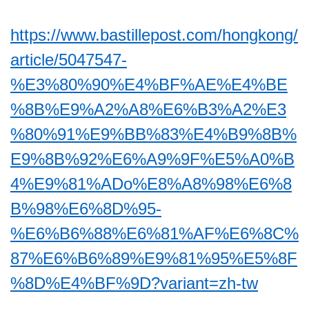
https://www.bastillepost.com/hongkong/
article/5047547-
%E3%80%90%E4%BF%AE%E4%BE
%8B%E9%A2%A8%E6%B3%A2%E3
%80%91%E9%BB%83%E4%B9%8B%
E9%8B%92%E6%A9%9F%E5%A0%B
4%E9%81%ADo%E8%A8%98%E6%8
B%98%E6%8D%95-
%E6%B6%88%E6%81%AF%E6%8C%
87%E6%B6%89%E9%81%95%E5%8F
%8D%E4%BF%9D?variant=zh-tw