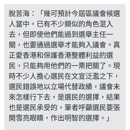
博客
脫苦海：「幾可預計今屆區議會候選
投票
人當中，已有不少類似的角色混入
去，但即使他們能過到選舉主任一
視頻
關，也要通過選舉才能夠入議會。真
正愛香港和保護香港整體利益的選
昔日
民，只能夠用他們的一票把關了。現
時不少人擔心選民在文宣泛濫之下，
系列
選民錯誤地以立場代替政績，議會未
來怎樣行下去，是選民的選擇，結果
活動
也是選民承受的，筆者呼籲選民要張
開雪亮眼瞔，作出明智的選擇。」
關於我們