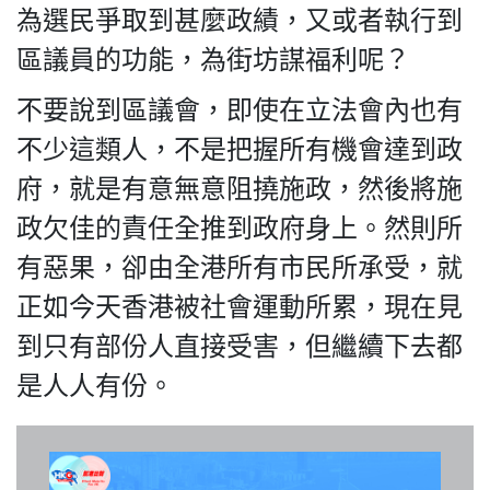
為選民爭取到甚麼政績，又或者執行到
區議員的功能，為街坊謀福利呢？
不要說到區議會，即使在立法會內也有
私
隱
不少這類人，不是把握所有機會達到政
政
府，就是有意無意阻撓施政，然後將施
策
及
政欠佳的責任全推到政府身上。然則所
免
有惡果，卻由全港所有市民所承受，就
責
正如今天香港被社會運動所累，現在見
聲
明
到只有部份人直接受害，但繼續下去都
©
是人人有份。
2018
Silent
Majority
For