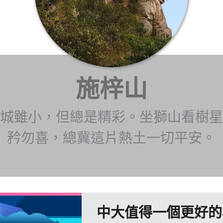
施梓山
城雖小，但總是精彩。坐獅山看樹星
矜勿喜，總冀這片熱土一切平安。
中大值得一個更好的