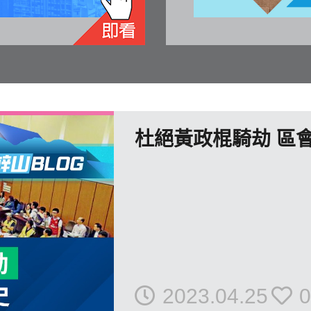
杜絕黃政棍騎劫 區
2023.04.25
0