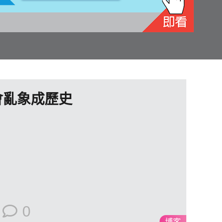
會亂象成歷史
0
博客