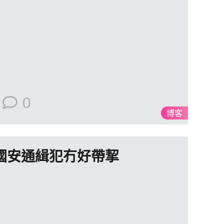
0
博客
 國安通緝犯冇好帶挈