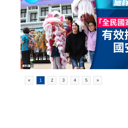
«
1
2
3
4
5
»