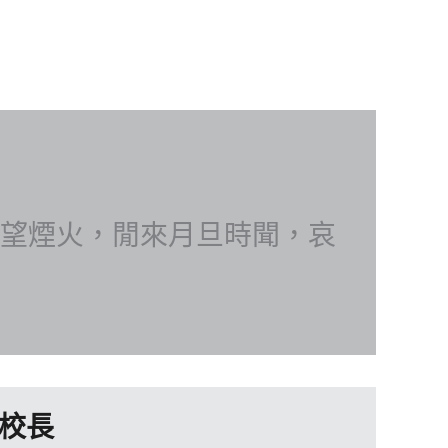
望煙火，閒來月旦時聞，哀
校長