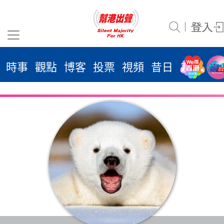
時事
觀點
博客
投票
視頻
昔日
系列
活
2026
年 8
月
10
日
時事
觀點