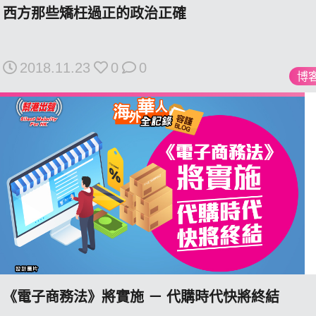
西方那些矯枉過正的政治正確
2018.11.23
0
0
博
私
隱
政
策
及
免
責
聲
明
©
2018
Silent
《電子商務法》將實施 － 代購時代快將終結
Majority