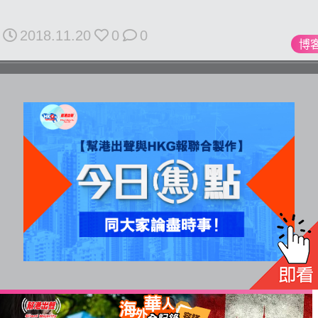
For
HK.
2018.11.20
0
0
All
博
rights
reserved.