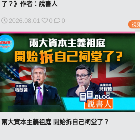
了？》作者：說書人
2026.08.01
0
0
視
私
隱
政
策
及
免
責
聲
明
©
2018
Silent
兩大資本主義祖庭 開始拆自己祠堂了？
Majority
For
HK.