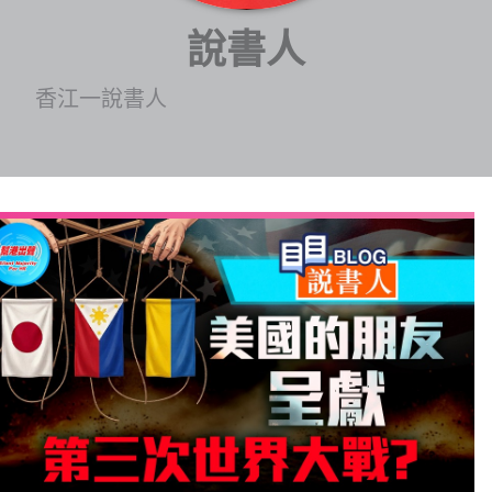
博客
說書人
投票
香江一說書人
視頻
昔日
系列
活動
關於我們