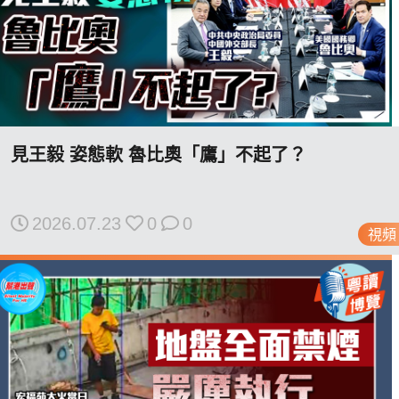
見王毅 姿態軟 魯比奧「鷹」不起了？
2026.07.23
0
0
視頻