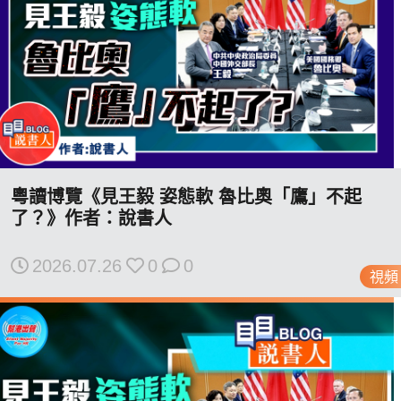
粵讀博覽《見王毅 姿態軟 魯比奧「鷹」不起
了？》作者：說書人
2026.07.26
0
0
視頻