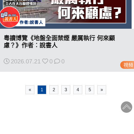
粵讀博覽《地盤全面禁煙 嚴厲執行 何來顧
慮？》作者︰說書人
2026.07.21
0
0
視頻
«
1
2
3
4
5
»