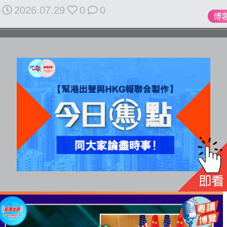
All
2026.07.29
0
0
博
rights
reserved.