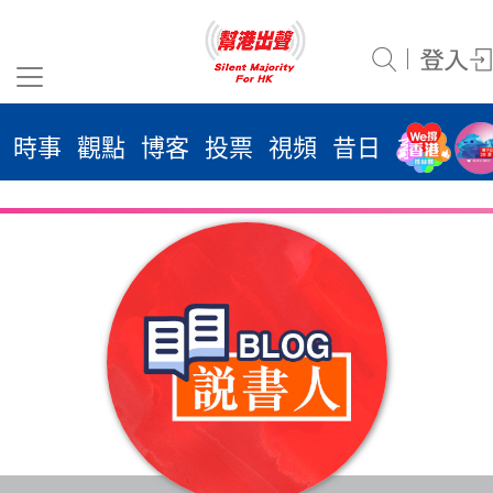
時事
觀點
博客
投票
視頻
昔日
系列
活
2026
年 8
月 8
日
時事
觀點