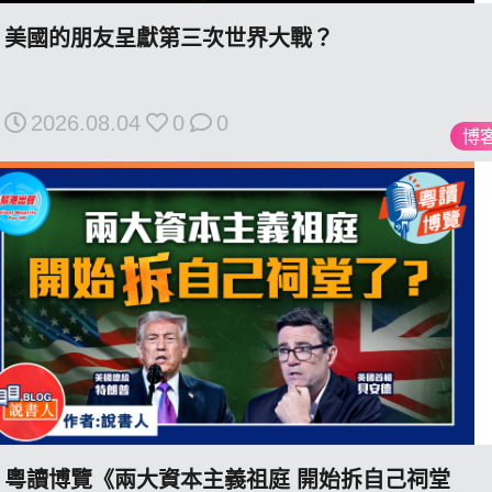
美國的朋友呈獻第三次世界大戰？
我們的立場
2026.08.04
0
0
博
登記支持
聯絡我們
粵讀博覽《兩大資本主義祖庭 開始拆自己祠堂