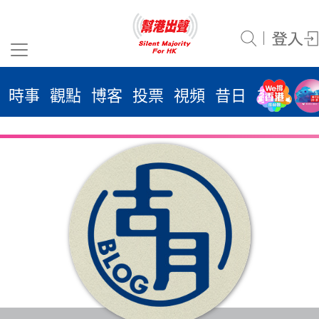
時事
觀點
博客
投票
視頻
昔日
系列
活
2026
年 8
月 8
日
時事
觀點