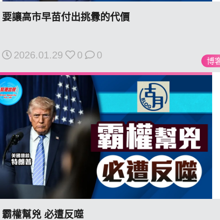
要讓高市早苗付出挑釁的代價
我們的立場
2026.01.29
0
0
博
登記支持
聯絡我們
霸權幫兇 必遭反噬