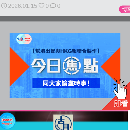
All
2026.01.15
0
0
博
rights
reserved.