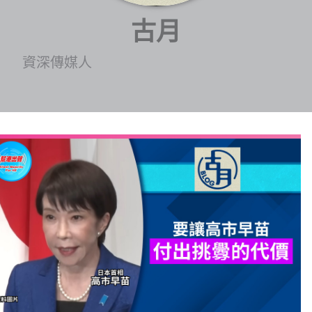
博客
古月
投票
資深傳媒人
視頻
昔日
系列
活動
關於我們