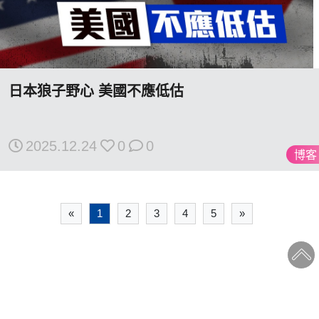
日本狼子野心 美國不應低估
2025.12.24
0
0
博客
«
1
2
3
4
5
»