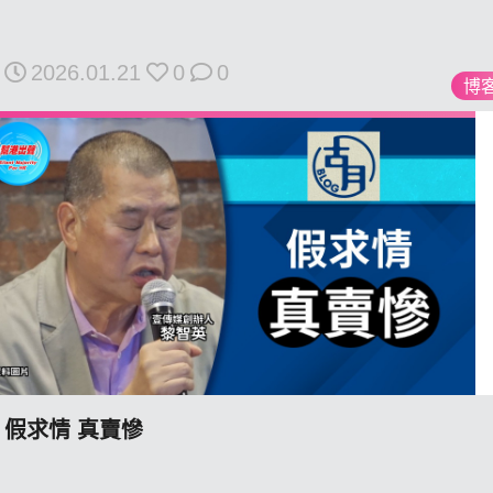
2026.01.21
0
0
博
私
隱
政
策
及
免
責
聲
明
©
2018
Silent
假求情 真賣慘
Majority
For
HK.