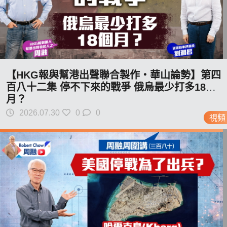
【HKG報與幫港出聲聯合製作‧華山論勢】第四
百八十二集 停不下來的戰爭 俄烏最少打多18個
月？
2026.07.30
0
0
視頻