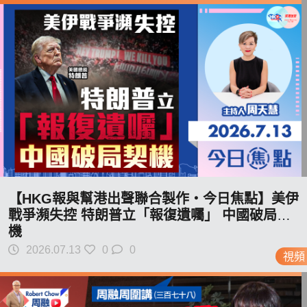
【HKG報與幫港出聲聯合製作‧今日焦點】美伊
戰爭瀕失控 特朗普立「報復遺囑」 中國破局契
機
2026.07.13
0
0
視頻