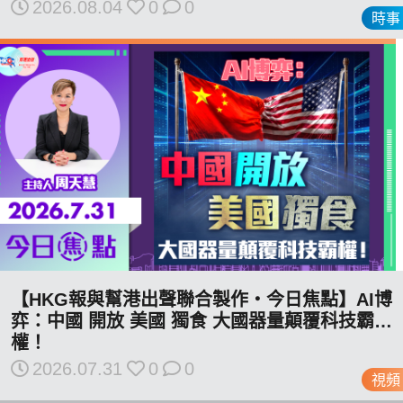
2026.08.04
0
0
時事
私
隱
政
策
及
免
責
聲
明
©
【HKG報與幫港出聲聯合製作‧今日焦點】AI博
2018
弈：中國 開放 美國 獨食 大國器量顛覆科技霸
Silent
權！
Majority
2026.07.31
0
0
For
視頻
HK.