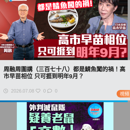
周融周圍講（三百七十八）都是鯖魚闖的禍！高
市早苗相位 只可捱到明年9月？
2026.07.08
0
0
視頻