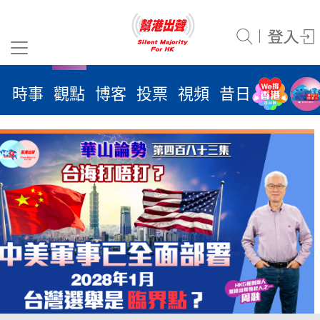
時事
觀點
博客
投票
視頻
昔日
系列
活
2026
年 8
月 6
日
時事
觀點