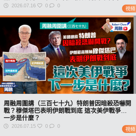
2026.07.16
0
0
視頻
周融周圍講（三百七十九）特朗普因暗殺恐嚇開
戰？穆傑塔巴表明伊朗戰到底 這次美伊戰爭下
一步是什麼？
2026.07.15
0
0
視頻