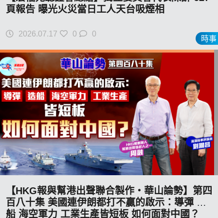
頁報告 曝光火災當日工人天台吸煙相
2026.07.17
0
0
時事
【HKG報與幫港出聲聯合製作‧華山論勢】第四
百八十集 美國連伊朗都打不贏的啟示：導彈 造
船 海空軍力 工業生產皆短板 如何面對中國？