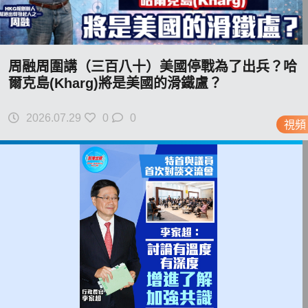
周融周圍講（三百八十）美國停戰為了出兵？哈
爾克島(Kharg)將是美國的滑鐵盧？
2026.07.29
0
0
視頻