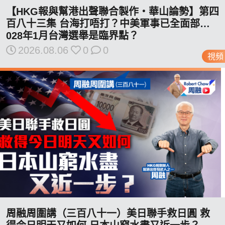
博客
【HKG報與幫港出聲聯合製作‧華山論勢】第四
百八十三集 台海打唔打？中美軍事已全面部署 2
028年1月台灣選舉是臨界點？
投票
2026.08.06
0
0
視頻
視頻
昔日
系列
活動
關於我們
周融周圍講（三百八十一）美日聯手救日圓 救