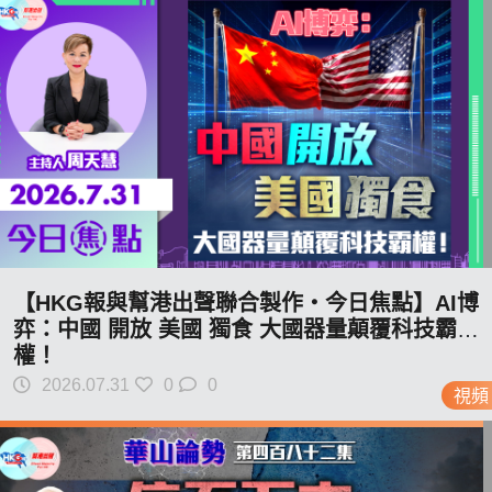
【HKG報與幫港出聲聯合製作‧今日焦點】AI博
弈：中國 開放 美國 獨食 大國器量顛覆科技霸
權！
2026.07.31
0
0
視頻