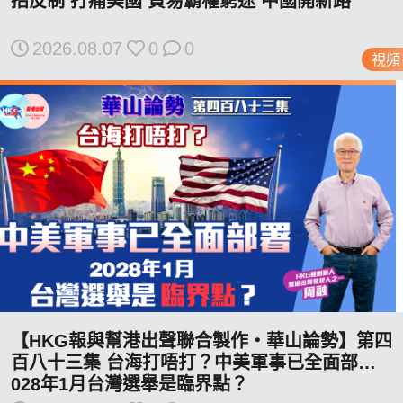
招反制 打痛美國 貿易霸權窮途 中國開新路
2026.08.07
0
0
視頻
我們的立場
登記支持
【HKG報與幫港出聲聯合製作‧華山論勢】第四
百八十三集 台海打唔打？中美軍事已全面部署 2
聯絡我們
028年1月台灣選舉是臨界點？