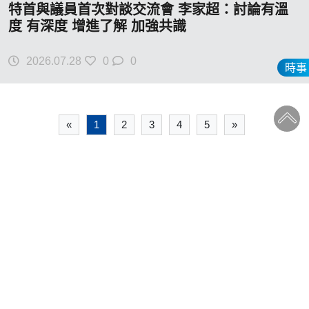
特首與議員首次對談交流會 李家超：討論有溫
度 有深度 增進了解 加強共識
2026.07.28
0
0
時事
«
1
2
3
4
5
»