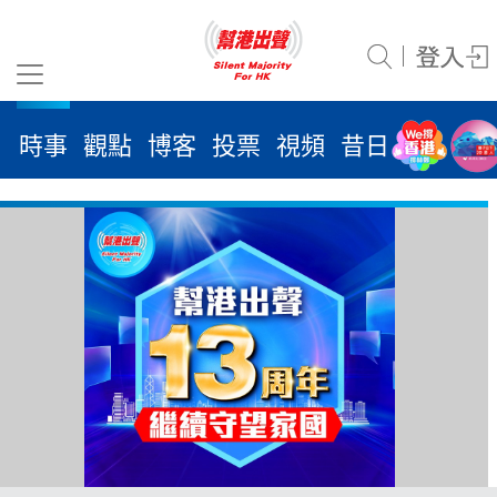
時事
觀點
博客
投票
視頻
昔日
系列
活
2026
年 8
月 8
日
時事
觀點