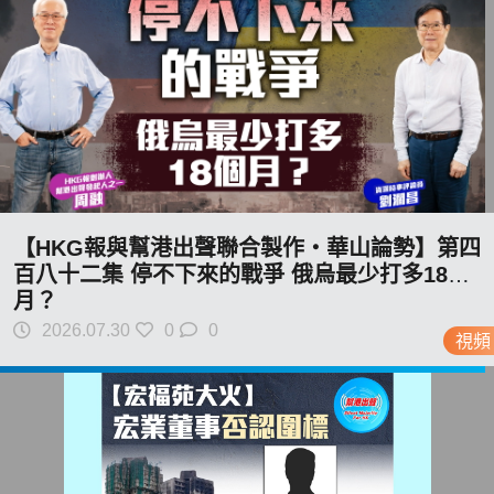
【HKG報與幫港出聲聯合製作‧華山論勢】第四
百八十二集 停不下來的戰爭 俄烏最少打多18個
月？
2026.07.30
0
0
視頻