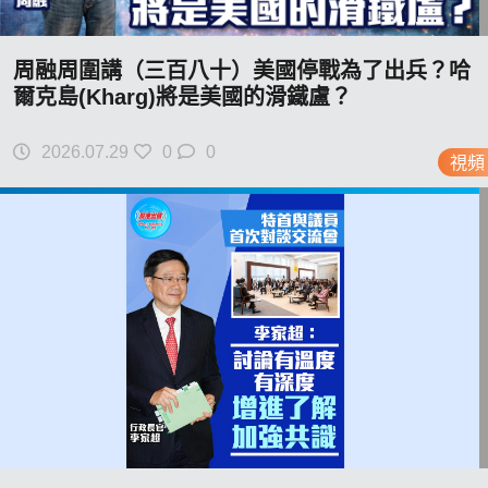
周融周圍講（三百八十）美國停戰為了出兵？哈
爾克島(Kharg)將是美國的滑鐵盧？
2026.07.29
0
0
視頻