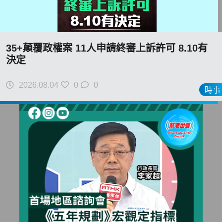
35+顛覆政權案 11人申請終審上訴許可 8.10有
決定
2026.08.04
0
0
時事