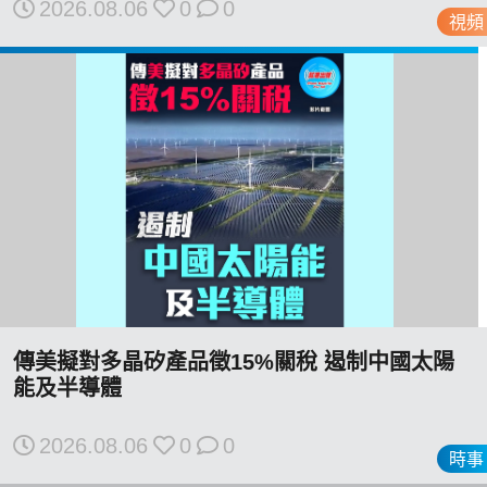
2026.08.06
0
0
視頻
私
隱
政
策
及
免
責
聲
明
©
傳美擬對多晶矽產品徵15%關稅 遏制中國太陽
2018
能及半導體
Silent
Majority
2026.08.06
0
0
For
時事
HK.