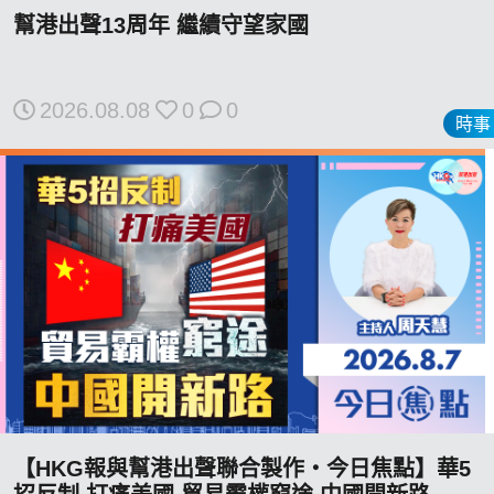
博客
幫港出聲13周年 繼續守望家國
投票
2026.08.08
0
0
時事
視頻
昔日
系列
活動
關於我們
【HKG報與幫港出聲聯合製作‧今日焦點】華5