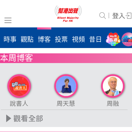
時事
觀點
博客
投票
視頻
昔日
系列
活
2026
年 8
本周博客
月 9
日
時事
說書人
周天慧
周融
觀點