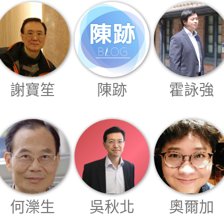
All
rights
reserved.
謝寶笙
陳跡
霍詠強
何濼生
吳秋北
奧爾加