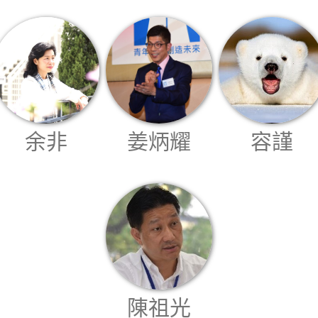
余非
姜炳耀
容謹
陳祖光