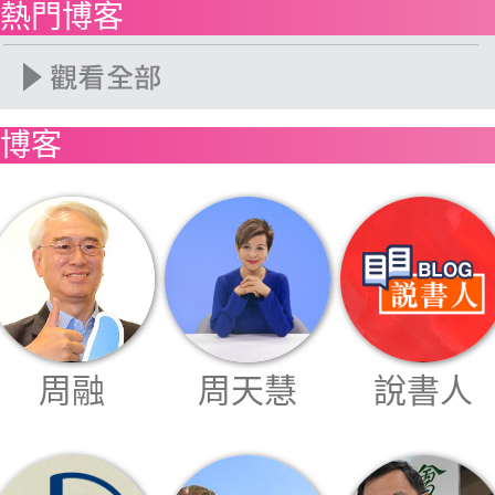
博客
熱門博客
投票
博客
視頻
昔日
系列
活動
周融
周天慧
說書人
關於我們