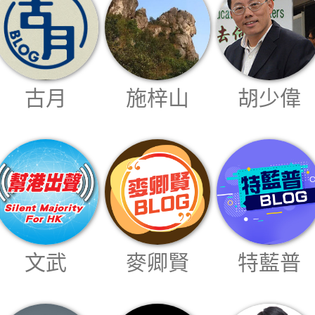
我們的立場
古月
施梓山
胡少偉
登記支持
文武
麥卿賢
特藍普
聯絡我們