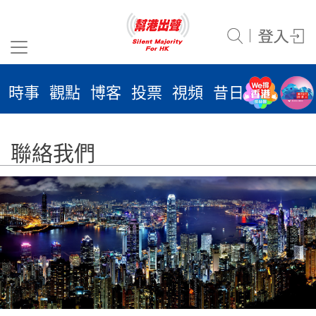
時事
觀點
博客
投票
視頻
昔日
系列
活
2026
年 8
月 7
聯絡我們
日
時事
觀點