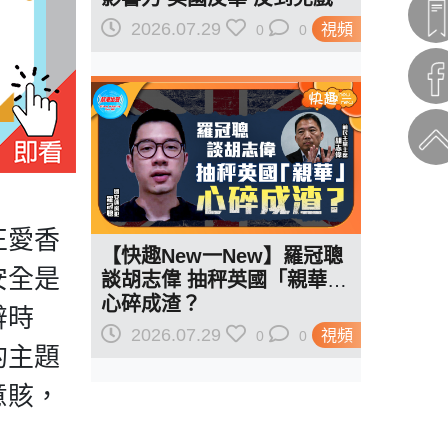
駁羅奇「玩完論」 香港唔靠
2026.07.29
視頻
0
0
中國 唔通靠美國？
正愛香
【快趣New一New】羅冠聰
安全是
談胡志偉 抽秤英國「親華」
心碎成渣？
辭時
2026.07.29
視頻
0
0
的主題
意賅，