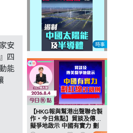
家安
時事
』四
動能
讓
【HKG報與幫港出聲聯合製
作‧今日焦點】貿談及傳美
擬爭地啟示 中國有實力 劃