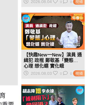
紅線訂規則
2026.08.04
視頻
0
0
【快趣New一New】演員 通
緝犯 政棍 鄭敬基「變態」
心理 想化蝶 實化蛾
2026.08.03
視頻
0
0
育
的重要