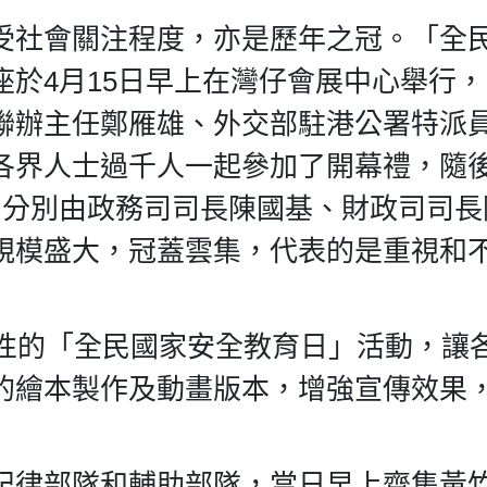
受社會關注程度，亦是歷年之冠。「全
於4月15日早上在灣仔會展中心舉行
聯辦主任鄭雁雄、外交部駐港公署特派
各界人士過千人一起參加了開幕禮，隨
，分別由政務司司長陳國基、財政司司長
規模盛大，冠蓋雲集，代表的是重視和
港性的「全民國家安全教育日」活動，讓
的繪本製作及動畫版本，增強宣傳效果
紀律部隊和輔助部隊，當日早上齊集黃