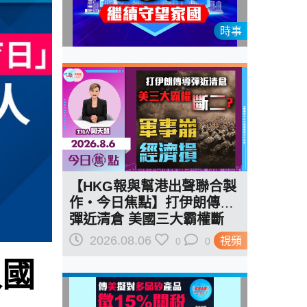
時事
【HKG報與幫港出聲聯合製
作‧今日焦點】打伊朗傳導
彈近清倉 美國三大霸權斷
二？軍事崩 經濟損
2026.08.06
視頻
0
0
人國