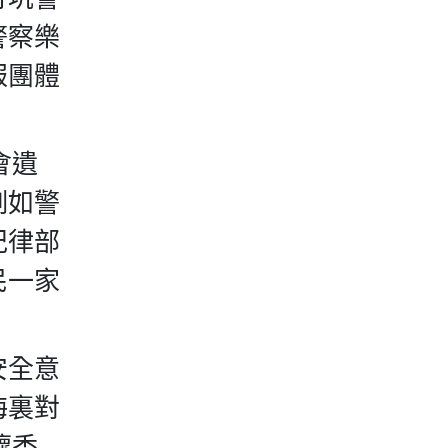
警察樂
服團體
會遺
例如警
紀律部
民一家
安全意
海裏對
壞香