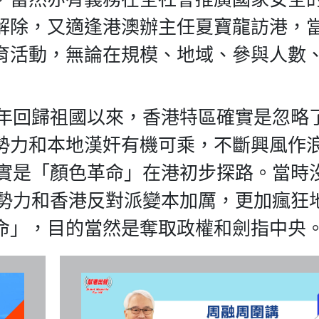
解除，又適逢港澳辦主任夏寶龍訪港，
育活動，無論在規模、地域、參與人數
7年回歸祖國以來，香港特區確實是忽略
勢力和本地漢奸有機可乘，不斷興風作
其實是「顏色革命」在港初步探路。當時
部勢力和香港反對派變本加厲，更加瘋狂
命」，目的當然是奪取政權和劍指中央