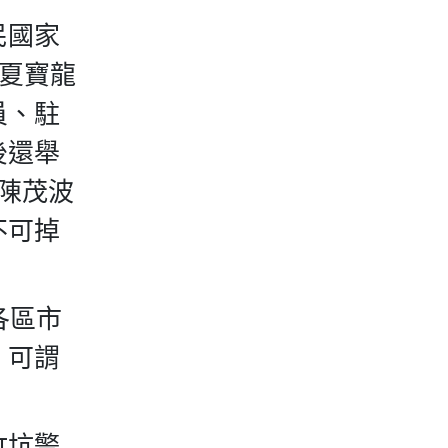
民國家
，夏寶龍
員、駐
後還舉
陳茂波
不可掉
各區市
，可謂
竹坑警