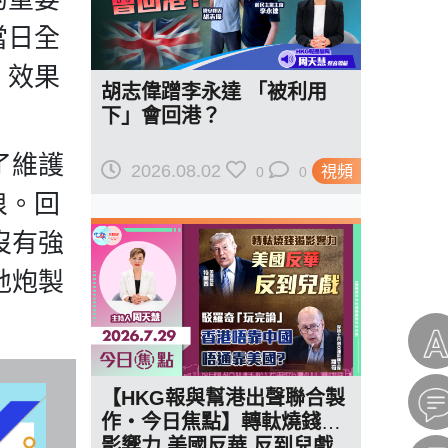
當日全
、效果
胡志偉蹭李永達 「被利用
下」會回港？
了維護
2026.08.02
視頻
0
0
浪。回
沒有強
地炮製
。
【HKG報與幫港出聲聯合製
作‧今日焦點】轉軚燒錢遏
影響力 美國反華 反到兒戲