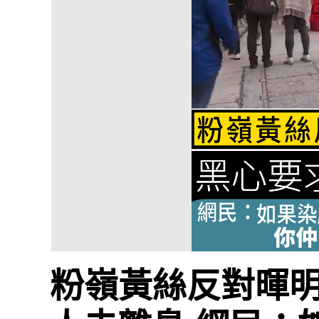
粉嶺黃絲反對暉明