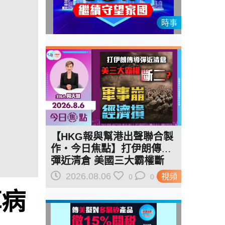
時事
【HKG報與幫港出聲聯合製
作‧今日焦點】打伊朗傳導
彈近清倉 美國三大霸權斷
二？軍事崩 經濟損
2026.08.06
視頻
0
0
掉病