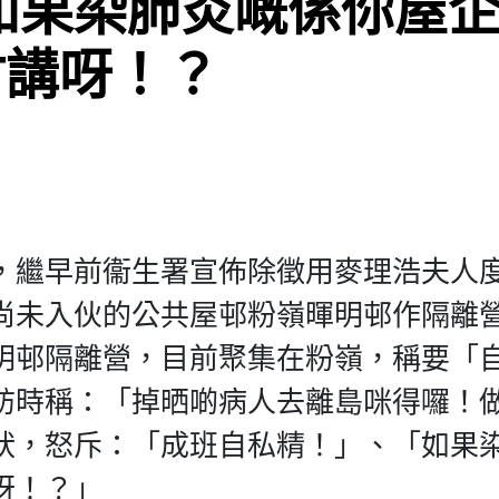
如果染肺炎嘅係你屋
咁講呀！？
，繼早前衞生署宣佈除徵用麥理浩夫人
尚未入伙的公共屋邨粉嶺暉明邨作隔離
明邨隔離營，目前聚集在粉嶺，稱要「
訪時稱：「掉晒啲病人去離島咪得囉！
狀，怒斥：「成班自私精！」、「如果
呀！？」