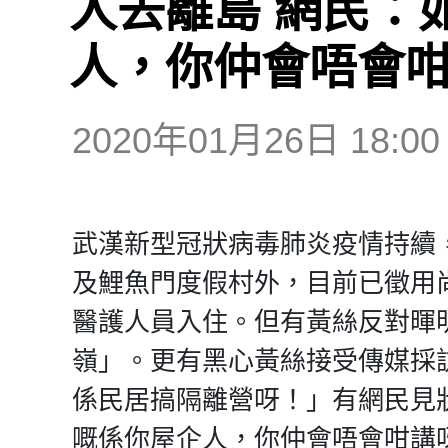
人去離島 網民：
人，你仲會唔會
2020年01月26日 18:00
武漢新型冠狀病毒肺炎疫情持續
及鯉魚門度假村外，目前已徵用
醫護人員入住。但有黃絲反對暉
嶺」。更有黑心黃絲接受傳媒採
係民居搞隔離營呀！」有網民見
嘅係你屋企人，你仲會唔會咁講