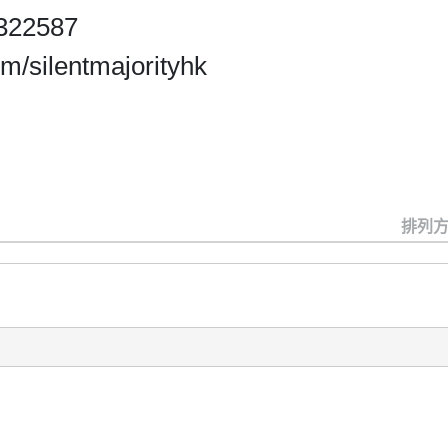
5322587
m/silentmajorityhk
排列方