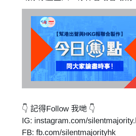
👇 記得Follow 我哋 👇
IG: instagram.com/silentmajority.
FB: fb.com/silentmajorityhk