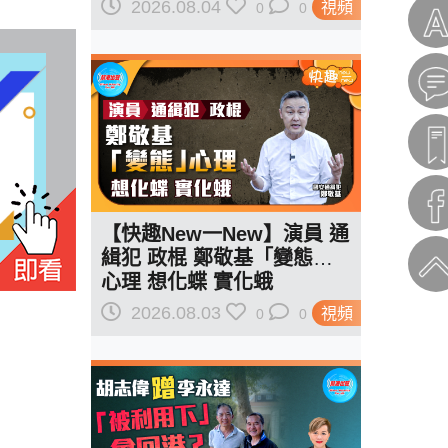
紅線訂規則
2026.08.04
視頻
0
0
【快趣New一New】演員 通
緝犯 政棍 鄭敬基「變態」
心理 想化蝶 實化蛾
2026.08.03
視頻
0
0