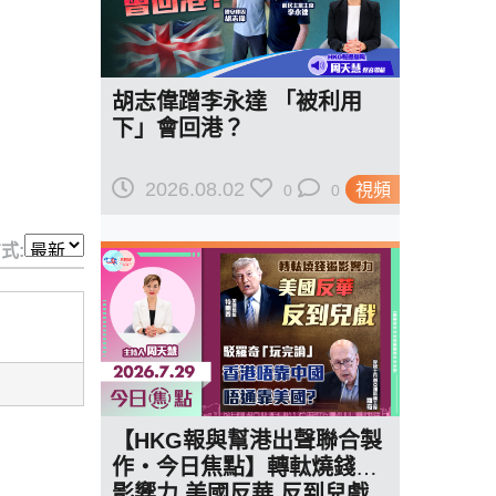
胡志偉蹭李永達 「被利用
下」會回港？
2026.08.02
視頻
0
0
式:
【HKG報與幫港出聲聯合製
作‧今日焦點】轉軚燒錢遏
影響力 美國反華 反到兒戲