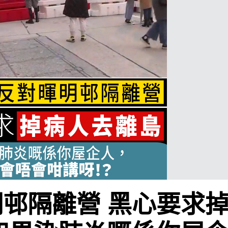
邨隔離營 黑心要求