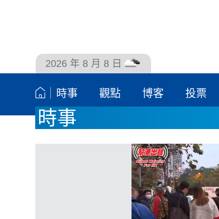
2026 年 8 月 8 日
聯絡我們
時事
觀點
博客
投票
時事