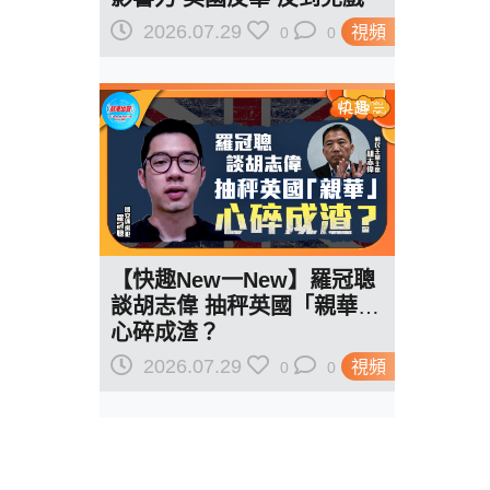
駁羅奇「玩完論」 香港唔靠
2026.07.29
視頻
0
0
中國 唔通靠美國？
【快趣New一New】羅冠聰
談胡志偉 抽秤英國「親華」
心碎成渣？
2026.07.29
視頻
0
0