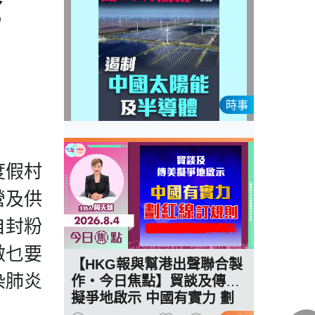
企
時事
度假村
營及供
自封粉
做乜要
【HKG報與幫港出聲聯合製
染肺炎
作‧今日焦點】貿談及傳美
擬爭地啟示 中國有實力 劃