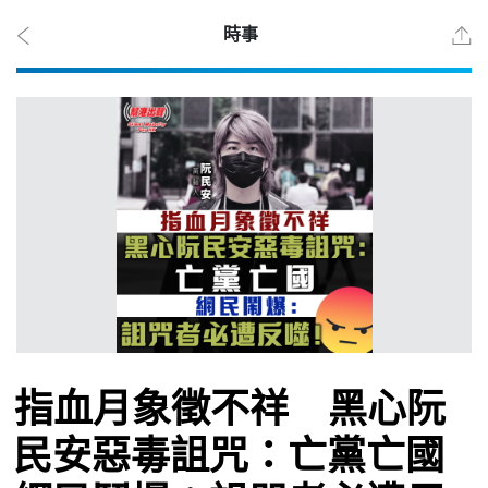
時事
2026
年 8
月 8
日
時事
指血月象徵不祥 黑心阮
觀點
民安惡毒詛咒：亡黨亡國