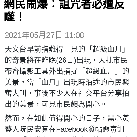
網民鬧爆：詛咒者必遭反
博客
噬！
投票
2021年05月27日 11:08
視頻
天文台早前指難得一見的「超級血月」
的奇景將在昨晚(26日)出現，大批市民
昔日
帶齊攝影工具外出捕捉「超級血月」的
美景，當「血月」出現時沿途的市民興
系列
奮大叫，事後不少人在社交平台分享拍
出的美景，可見市民頗為開心。
活動
然而，在如此值得開心的日子，黑心黃
關於我們
藝人阮民安竟在Facebook發帖惡毒詛