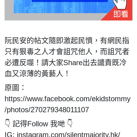
私
阮民安的帖文隨即激起民憤，有網民指
隱
政
只有狠毒之人才會詛咒他人，而詛咒者
策
必遭反噬！請大家Share出去譴責既冷
及
免
血又涼薄的黃藝人！
責
聲
原圖：
明
https://www.facebook.com/ekidstommy
©
2018
/photos/270279348011107
Silent
👇 記得Follow 我哋 👇
Majority
For
IG: instagram.com/silentmajority.hk/