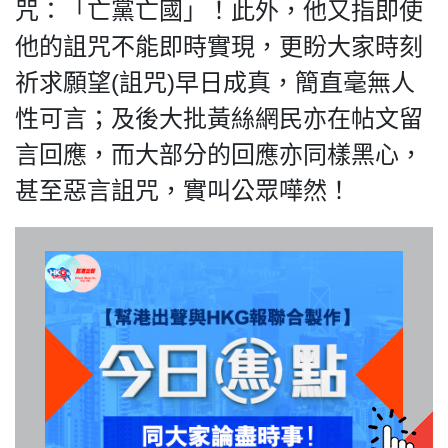
咒：「亡黨亡國」！此外，他又指即使
他的詛咒不能即時實現，更盼大家時刻
祈求願望(詛咒)早日成真，簡直毫無人
我們的立場
性可言；及後大批黃絲網民亦在帖文留
言回應，而大部分的回應亦同樣黑心，
甚至惡言詛咒，實叫公眾嘩然！
登記支持
聯絡我們