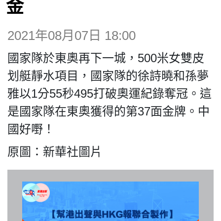
金
博客
2021年08月07日 18:00
投票
國家隊於東奧再下一城，500米女雙皮
視頻
划艇靜水項目，國家隊的徐詩曉和孫夢
雅以1分55秒495打破奧運紀錄奪冠。這
昔日
是國家隊在東奧獲得的第37面金牌。中
國好嘢！
系列
原圖：新華社圖片
活動
關於我們