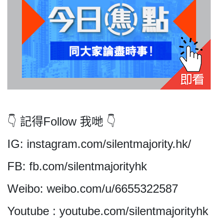
我們的立場
👇 記得Follow 我哋 👇
登記支持
IG: instagram.com/silentmajority.hk/
FB: fb.com/silentmajorityhk
Weibo: weibo.com/u/6655322587
聯絡我們
Youtube : youtube.com/silentmajorityhk