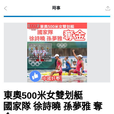
時事
2026
年 8
月 8
日
時事
東奧500米女雙划艇
觀點
國家隊 徐詩曉 孫夢雅 奪