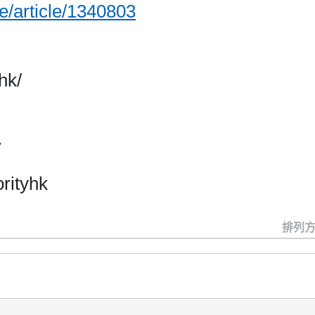
me/article/1340803
hk/
7
rityhk
排列方