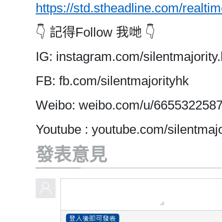
https://std.stheadline.com/realti
👇 記得Follow 我哋 👇
IG: instagram.com/silentmajority.
FB: fb.com/silentmajorityhk
Weibo: weibo.com/u/665532258
Youtube : youtube.com/silentmajo
發表意見