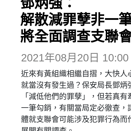
鄧炳強：
解散減罪孽非一
將全面調查支聯
2021年08月20日 10:00
近來有黃組織相繼自摺，大快人
就當沒有發生過？保安局長鄧炳
「減低他們的罪孽」，但若真有
一筆勾銷，有關當局定必徹查，
體就支聯會可能涉及犯罪行為而
展開有關調查。