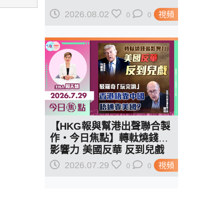
2026.08.02
視頻
0
0
【HKG報與幫港出聲聯合製
作‧今日焦點】轉軚燒錢遏
影響力 美國反華 反到兒戲
駁羅奇「玩完論」 香港唔靠
2026.07.29
視頻
0
0
中國 唔通靠美國？