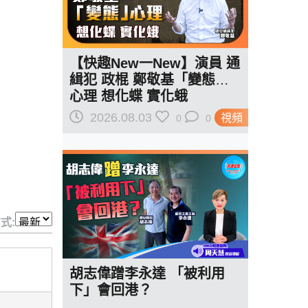
【快趣New一New】演員 通
緝犯 政棍 鄭敬基「變態」
心理 想化蝶 實化蛾
2026.08.03
視頻
0
0
式:
胡志偉蹭李永達 「被利用
下」會回港？