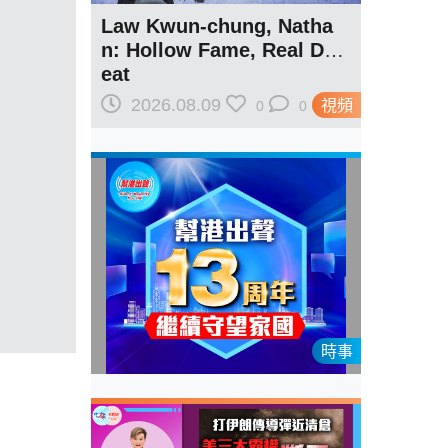
Law Kwun-chung, Natha
n: Hollow Fame, Real Def
eat
2026.08.09
視頻
0
0
時事