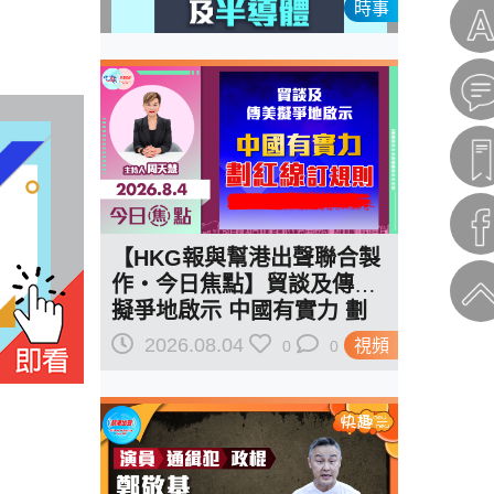
時事
【HKG報與幫港出聲聯合製
作‧今日焦點】貿談及傳美
擬爭地啟示 中國有實力 劃
紅線訂規則
2026.08.04
視頻
0
0