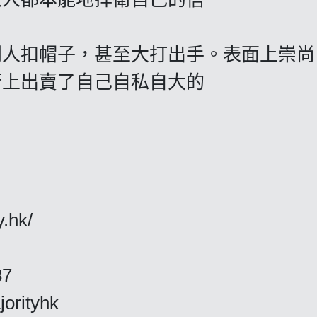
別人扣帽子，甚至大打出手。表面上崇尚
行上出賣了自己自私自大的
y.hk/
87
jorityhk