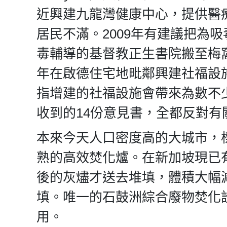
近興建九龍灣健康中心，提供醫
居民不滿。2009年有建議把為
毒輔導的基督教正生書院搬至梅窩
年在啟德住宅地毗鄰興建社福設
指增建的社福設施會帶來為數不
收到的14份意見書，全都反對有
本來今天人口密度高的大城市，
熟的高效焚化爐。在新加坡現已
後的灰燼才送去堆填，體積大幅
填。唯一的石鼓洲綜合廢物焚化設
用。