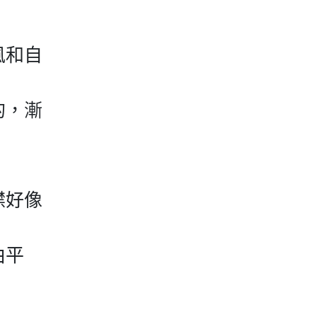
風和自
的，漸
襟好像
由平