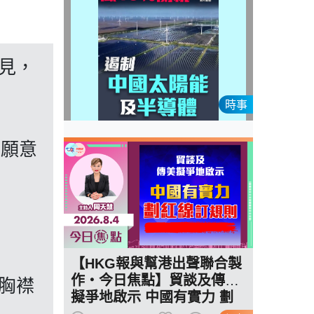
見，
時事
和願意
【HKG報與幫港出聲聯合製
作‧今日焦點】貿談及傳美
胸襟
擬爭地啟示 中國有實力 劃