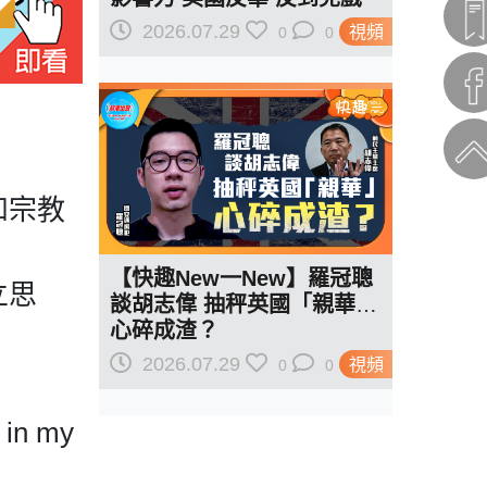
駁羅奇「玩完論」 香港唔靠
2026.07.29
視頻
0
0
中國 唔通靠美國？
和宗教
【快趣New一New】羅冠聰
立思
談胡志偉 抽秤英國「親華」
心碎成渣？
2026.07.29
視頻
0
0
n my