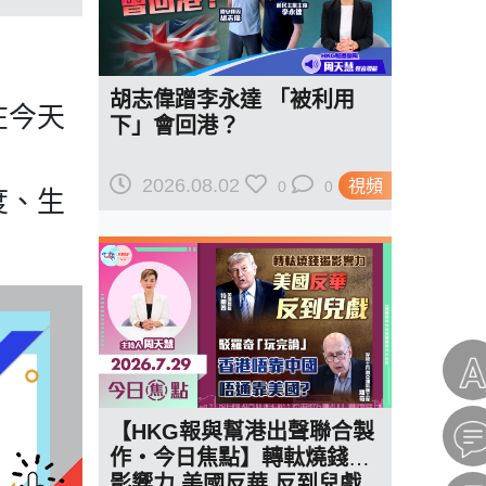
胡志偉蹭李永達 「被利用
在今天
下」會回港？
2026.08.02
視頻
0
0
度、生
【HKG報與幫港出聲聯合製
作‧今日焦點】轉軚燒錢遏
影響力 美國反華 反到兒戲