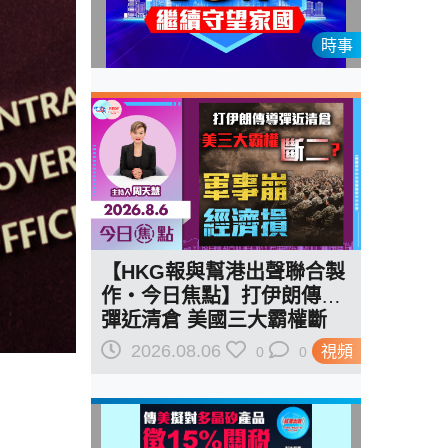
時事
【HKG報與幫港出聲聯合製
作‧今日焦點】打伊朗傳導
彈近清倉 美國三大霸權斷
二？軍事崩 經濟損
2026.08.06
視頻
0
0