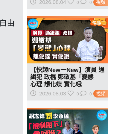
紅線訂規則
2026.08.04
視頻
0
0
自由
【快趣New一New】演員 通
緝犯 政棍 鄭敬基「變態」
心理 想化蝶 實化蛾
2026.08.03
視頻
0
0