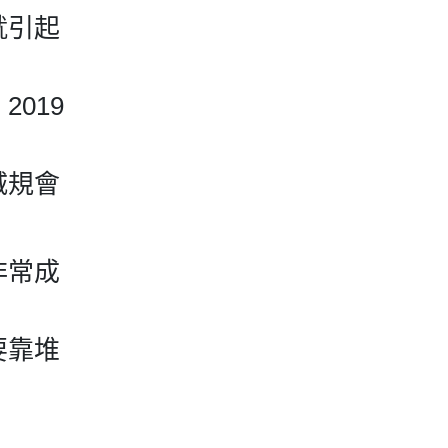
就引起
019
城規會
非常成
要靠堆