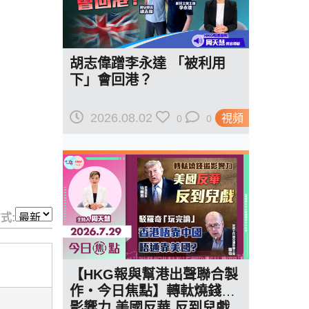
胡志偉蹭李永達 「被利用
下」會回港？
2026.08.02
視頻
0
0
式:
【HKG報與幫港出聲聯合製
作‧今日焦點】轉軚燒錢遏
影響力 美國反華 反到兒戲