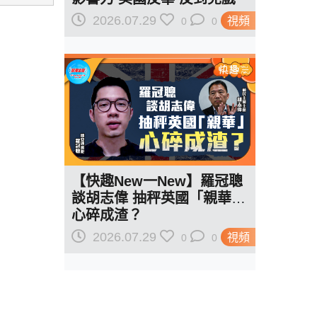
駁羅奇「玩完論」 香港唔靠
2026.07.29
視頻
0
0
中國 唔通靠美國？
【快趣New一New】羅冠聰
談胡志偉 抽秤英國「親華」
心碎成渣？
2026.07.29
視頻
0
0