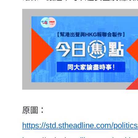
原圖：
https://std.stheadline.com/politic