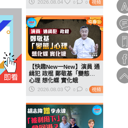
紅線訂規則
2026.08.04
視頻
0
0
【快趣New一New】演員 通
緝犯 政棍 鄭敬基「變態」
心理 想化蝶 實化蛾
2026.08.03
視頻
0
0