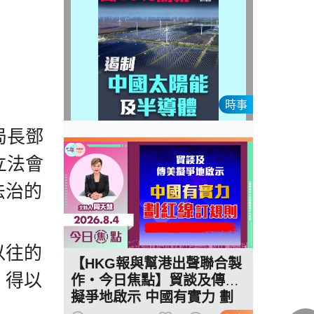
時事
局長鄧
立法會
法治的
以往的
【HKG報與幫港出聲聯合製
，得以
作‧今日焦點】貿談及傳美
擬爭地啟示 中國有實力 劃