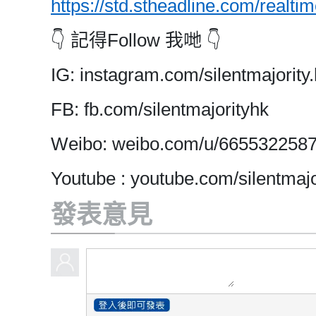
https://std.stheadline.com/realti
👇 記得Follow 我哋 👇
IG: instagram.com/silentmajority.
FB: fb.com/silentmajorityhk
Weibo: weibo.com/u/665532258
Youtube : youtube.com/silentmajo
發表意見