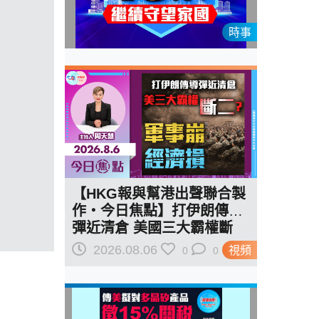
時事
【HKG報與幫港出聲聯合製
作‧今日焦點】打伊朗傳導
彈近清倉 美國三大霸權斷
二？軍事崩 經濟損
2026.08.06
視頻
0
0