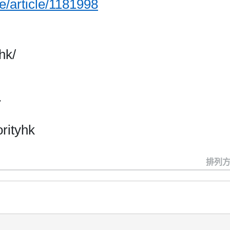
me/article/1181998
hk/
7
rityhk
排列方