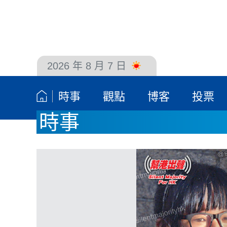
2026 年 8 月 7 日
聯絡我們
時事
觀點
博客
投票
時事