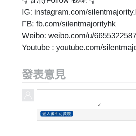
👇 記得Follow 我哋 👇
IG: instagram.com/silentmajority.
FB: fb.com/silentmajorityhk
Weibo: weibo.com/u/665532258
Youtube : youtube.com/silentmajo
發表意見