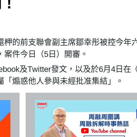
判！
還柙的前支聯會副主席鄒幸彤被控今年
，案件今日（5日）開審。
book及Twitter發文，以及於6月4日在
屬「煽惑他人參與未經批准集結」。