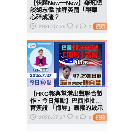
【快趣New一New】羅冠聰
談胡志偉 抽秤英國「親華」
心碎成渣？
2026.07.29
視頻
0
0
【HKG報與幫港出聲聯合製
作‧今日焦點】巴西拒批美
官簽證 「侮辱」霸權的啟示
或7.29踢出境 胡志偉乞留英
2026.07.27
視頻
0
0
唔自量