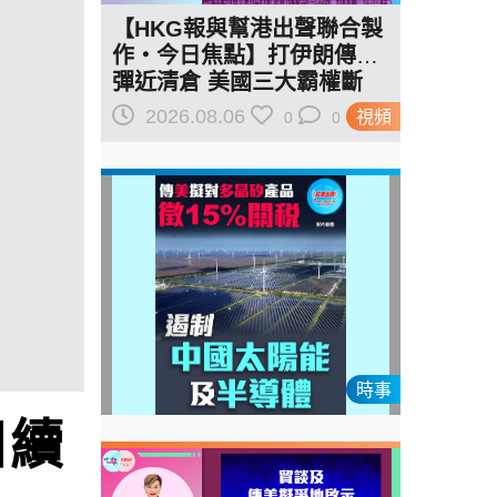
【HKG報與幫港出聲聯合製
作‧今日焦點】打伊朗傳導
彈近清倉 美國三大霸權斷
二？軍事崩 經濟損
2026.08.06
視頻
0
0
時事
日續