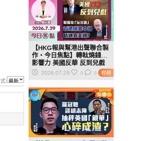
【HKG報與幫港出聲聯合製
作‧今日焦點】轉軚燒錢遏
影響力 美國反華 反到兒戲
駁羅奇「玩完論」 香港唔靠
2026.07.29
視頻
0
0
中國 唔通靠美國？
式: