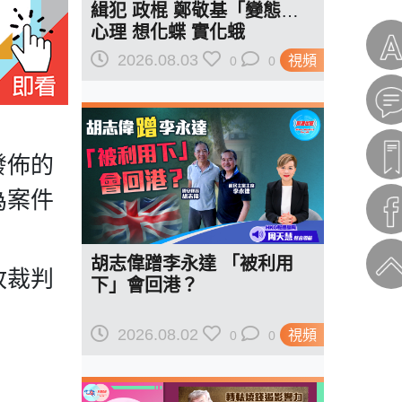
緝犯 政棍 鄭敬基「變態」
心理 想化蝶 實化蛾
2026.08.03
視頻
0
0
發佈的
為案件
胡志偉蹭李永達 「被利用
故裁判
下」會回港？
2026.08.02
視頻
0
0