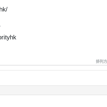
hk/
7
rityhk
排列方