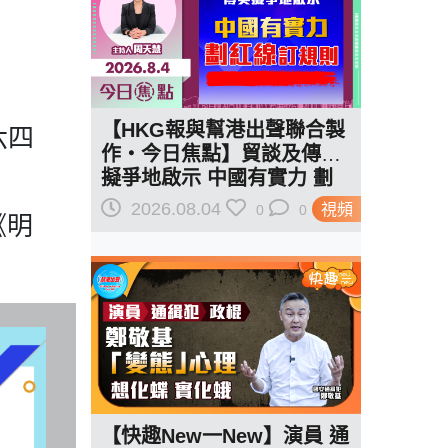
【HKG報與幫港出聲聯合製
六四
作‧今日焦點】貿談及傳美
擬爭地啟示 中國有實力 劃
紅線訂規則
2026.08.04
視頻
0
0
《明
【快趣New一New】演員 通