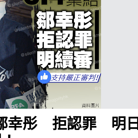
 鄒幸彤 拒認罪 明