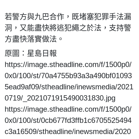
若警方與九巴合作，既堵塞犯罪手法漏
洞，又能盡快將逃犯繩之於法，支持警
私
方盡快落實做法。
隱
政
原圖：星島日報
策
https://image.stheadline.com/f/1500p0/
及
免
0x0/100/st/70a4755b93a3a490bf01093
責
5ead9af09/stheadline/inewsmedia/2021
聲
明
0719/_2021071915490031830.jpg
©
https://image.stheadline.com/f/1500p0/
2018
Silent
0x0/100/st/0cb677fd3ffb1c6705525494
Majority
c3a16509/stheadline/inewsmedia/2020
For