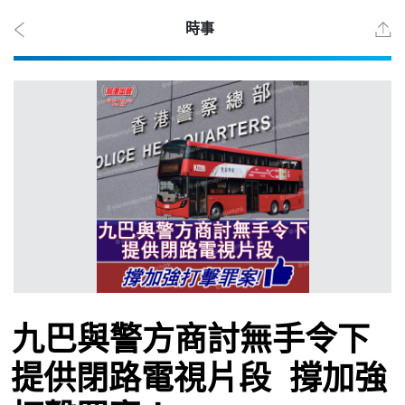
時事
2026
年 8
月 6
日
時事
九巴與警方商討無手令下
觀點
提供閉路電視片段 撐加強