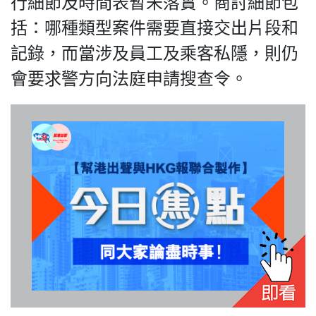
行細節及時間表暫未落實。商討細節包
括：哪種類型案件需要直接交出片段和
記錄，而當涉及員工及乘客私隱，則仍
我們的立場
會要求警方向法庭申請搜查令。
登記支持
聯絡我們