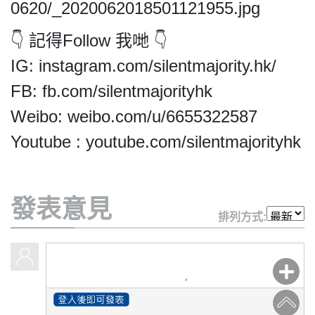
HK.
0620/_2020062018501121955.jpg
All
rights
👇 記得Follow 我哋 👇
reserved.
IG: instagram.com/silentmajority.hk/
FB: fb.com/silentmajorityhk
Weibo: weibo.com/u/6655322587
Youtube : youtube.com/silentmajorityhk
發表意見
排列方式: