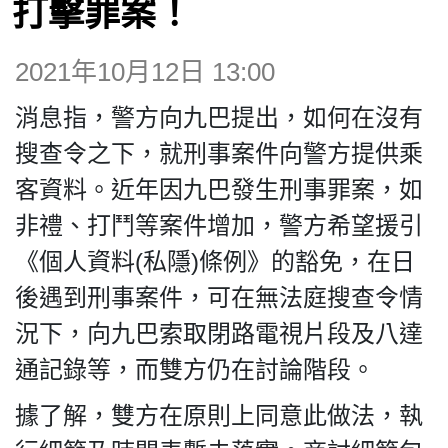
打擊罪案！
博客
2021年10月12日 13:00
投票
消息指，警方向九巴提出，如何在沒有
視頻
搜查令之下，就刑事案件向警方提供乘
客資料。近年因九巴發生刑事罪案，如
昔日
非禮、打鬥等案件增加，警方希望援引
《個人資料(私隱)條例》的豁免，在日
系列
後遇到刑事案件，可在無法庭搜查令情
況下，向九巴索取閉路電視片段及八達
活動
通記錄等，而雙方仍在討論階段。
據了解，雙方在原則上同意此做法，執
關於我們