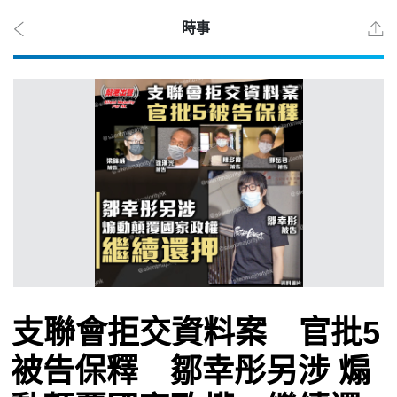
時事
2026
年 8
月
10
日
時事
支聯會拒交資料案 官批5
被告保釋 鄒幸彤另涉 煽
觀點