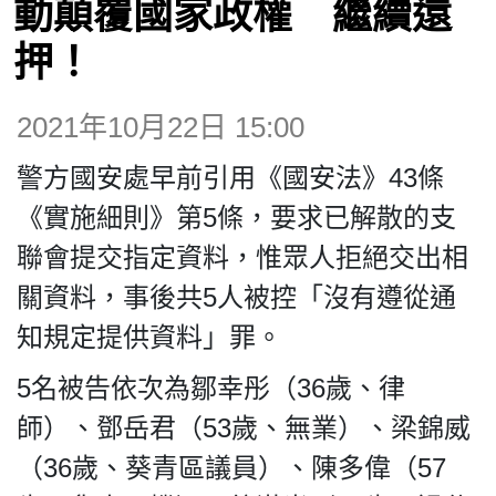
動顛覆國家政權 繼續還
博客
押！
2021年10月22日 15:00
投票
警方國安處早前引用《國安法》43條
視頻
《實施細則》第5條，要求已解散的支
聯會提交指定資料，惟眾人拒絕交出相
昔日
關資料，事後共5人被控「沒有遵從通
知規定提供資料」罪。
系列
5名被告依次為鄒幸彤（36歲、律
活動
師）、鄧岳君（53歲、無業）、梁錦威
（36歲、葵青區議員）、陳多偉（57