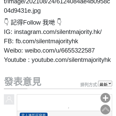
t/image/202108/24/6124084ae4b0958c
04d9431e.jpg
👇 記得Follow 我哋 👇
IG: instagram.com/silentmajority.hk/
FB: fb.com/silentmajorityhk
Weibo: weibo.com/u/6655322587
Youtube : youtube.com/silentmajorityhk
發表意見
排列方式: