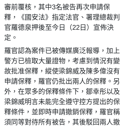
審前覆核，其中3名被告再次申請保
釋，《國安法》指定法官、署理總裁判
官羅德泉押後至今日（22日）宣佈決
定。
私
隱
羅官認為案件已被傳媒廣泛報導，加上
政
警方已檢取大量證物，考慮到情況有變
策
及
故批准保釋，縱使梁錦威及陳多偉沒有
免
申請保釋，羅官仍批出兩人的保釋。另
責
聲
外，在眾多的保釋條件下，鄒幸彤以及
明
梁錦威明言未能完全遵守控方提出的保
©
2018
釋條件，並即時申請撤銷保釋，羅官稱
Silent
須同等對待所有被告，其後駁回兩人撤
Majority