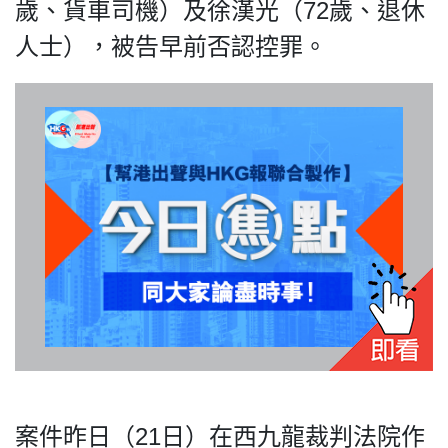
關於我們
歲、貨車司機）及徐漢光（72歲、退休
人士），被告早前否認控罪。
我們的立場
登記支持
案件昨日（21日）在西九龍裁判法院作
聯絡我們