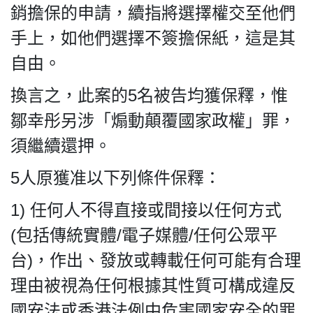
For
銷擔保的申請，續指將選擇權交至他們
HK.
手上，如他們選擇不簽擔保紙，這是其
All
rights
自由。
reserved.
換言之，此案的5名被告均獲保釋，惟
鄒幸彤另涉「煽動顛覆國家政權」罪，
須繼續還押。
5人原獲准以下列條件保釋：
1) 任何人不得直接或間接以任何方式
(包括傳統實體/電子媒體/任何公眾平
台)，作出、發放或轉載任何可能有合理
理由被視為任何根據其性質可構成違反
國安法或香港法例中危害國家安全的罪