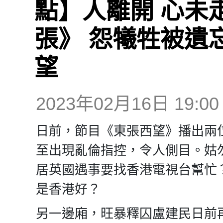
點】人離開 心未
張》 怨犧牲被遺
望
2023年02月16日 19:00
日前，節目《東張西望》播出兩
至出現亂倫指控，令人側目。姑
居英國遇事要找香港電視台幫忙
是香港好？
另一邊廂，旺暴釋囚盧建民日前