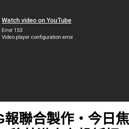
G報聯合製作‧今日