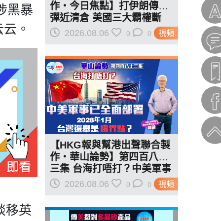
作‧今日焦點】打伊朗傳導
涉黑暴
彈近清倉 美國三大霸權斷
云云。
二？軍事崩 經濟損
2026.08.06
視頻
0
0
【HKG報與幫港出聲聯合製
作‧華山論勢】第四百八十
三集 台海打唔打？中美軍事
已全面部署 2028年1月台灣
2026.08.06
視頻
0
0
選舉是臨界點？
談移英