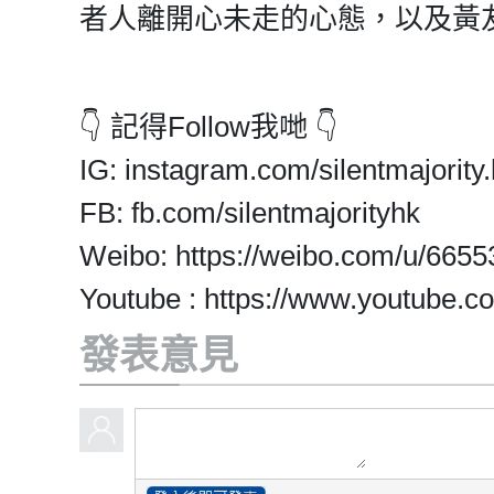
者人離開心未走的心態，以及黃
👇 記得Follow我哋 👇
IG: instagram.com/silentmajority.
FB: fb.com/silentmajorityhk
Weibo: https://weibo.com/u/665
Youtube : https://www.youtube.co
發表意見