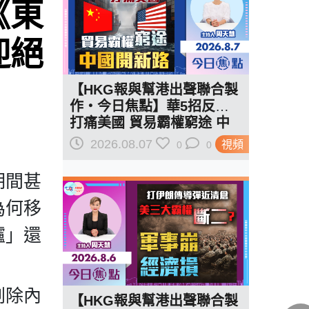
《東
迎絕
【HKG報與幫港出聲聯合製
作‧今日焦點】華5招反制
打痛美國 貿易霸權窮途 中
國開新路
2026.08.07
視頻
0
0
期間甚
為何移
爐」還
刪除內
【HKG報與幫港出聲聯合製