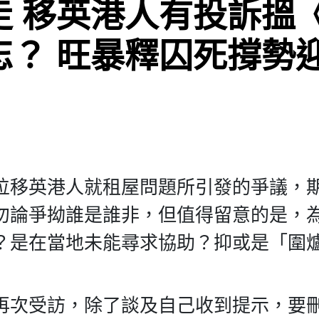
走 移英港人有投訴搵
忘？ 旺暴釋囚死撐勢
位移英港人就租屋問題所引發的爭議，
勿論爭拗誰是誰非，但值得留意的是，
？是在當地未能尋求協助？抑或是「圍
再次受訪，除了談及自己收到提示，要