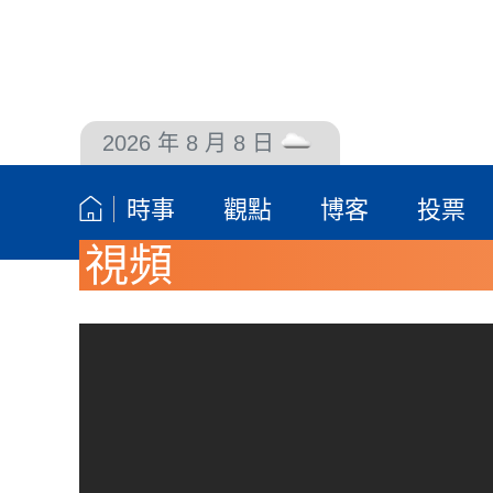
2026 年 8 月 8 日
聯絡我們
時事
觀點
博客
投票
視頻