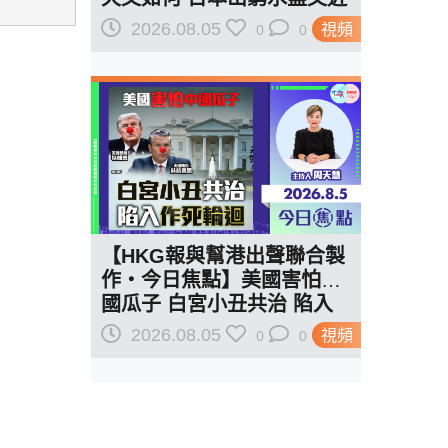
一步？
2026.08.05
視頻
0
0
【HKG報與幫港出聲聯合製
作‧今日焦點】美國害怕中
國瓜子 白宮小丑共治 陷入
作死輪迴
2026.08.05
視頻
0
0