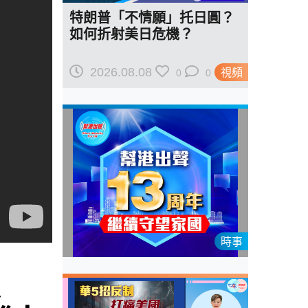
特朗普「不情願」托日圓？
如何折射美日危機？
2026.08.08
視頻
0
0
時事
焦