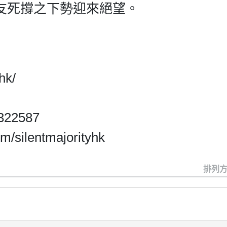
友死撐之下勢迎來絕望。
hk/
5322587
m/silentmajorityhk
排列方