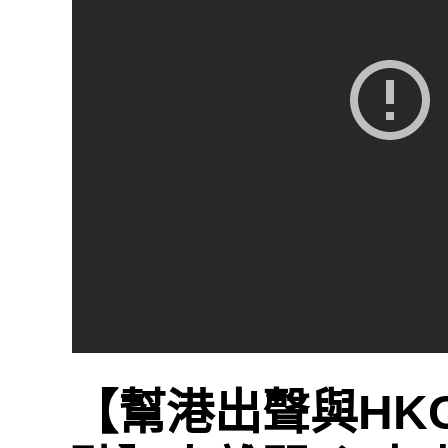
【幫港出聲與HK