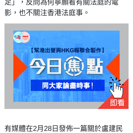
足」，反問為何寧願看有關法庭的電
影，也不關注香港法庭事。
私
隱
政
策
及
免
責
聲
明
©
2018
Silent
Majority
For
有媒體在2月28日發佈一篇關於盧建民