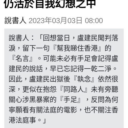
仍活於自我幻想之中
博客
說書人
2023年03月03日 08:00
投票
說書人：「回想當日，盧建民聞判落
視頻
淚，留下一句『幫我睇住香港』的
『名言』。可能未必有手足會記得盧
昔日
建民的說話，早已忘記得一乾二淨。
因此，盧建民出獄後『執念』依然很
系列
深，更似在抱怨『同路人』未有旁聽
關心涉黑暴案的『手足』，反問為何
活動
寧願看有關法庭的電影，也不關注香
關於我們
港法庭事。」