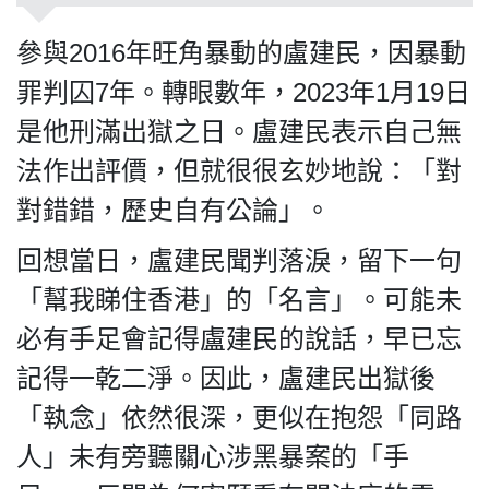
參與2016年旺角暴動的盧建民，因暴動
罪判囚7年。轉眼數年，2023年1月19日
我們的立場
是他刑滿出獄之日。盧建民表示自己無
法作出評價，但就很很玄妙地說：「對
對錯錯，歷史自有公論」。
回想當日，盧建民聞判落淚，留下一句
「幫我睇住香港」的「名言」。可能未
登記支持
必有手足會記得盧建民的說話，早已忘
記得一乾二淨。因此，盧建民出獄後
「執念」依然很深，更似在抱怨「同路
聯絡我們
人」未有旁聽關心涉黑暴案的「手