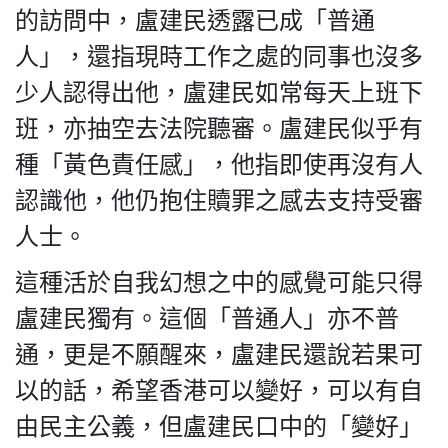
HK.
的訪問中，盧建民透露已成「普通
All
rights
人」，還指現時工作之處的同事也沒多
reserved.
少人認得出他，盧建民如常每天上班下
班，亦抽空去法院聽審。盧建民似乎有
種「黃色責任感」，他指即使再沒有人
認識他，他仍抱住贖罪之感去支持受審
人士。
這種活於自我幻想之中的感覺可能只得
盧建民獨有。這個「普通人」亦不普
通，更是不願醒來，盧建民還說若果可
以的話，希望香港可以變好，可以有自
由民主公義，但盧建民口中的「變好」