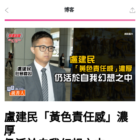
博客
2026
年 8
月 7
日
時事
盧建民「黃色責任感」濃
觀點
厚