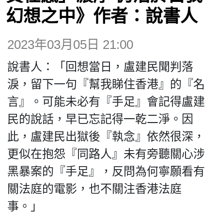
博客
幻想之中》作者：說書人
投票
2023年03月05日 21:00
說書人：「回想當日，盧建民聞判落
視頻
淚，留下一句『幫我睇住香港』的『名
言』。可能未必有『手足』會記得盧建
昔日
民的說話，早已忘記得一乾二淨。因
此，盧建民出獄後『執念』依然很深，
系列
更似在抱怨『同路人』未有旁聽關心涉
活動
黑暴案的『手足』，反問為何寧願看有
關法庭的電影，也不關注香港法庭
關於我們
事。」