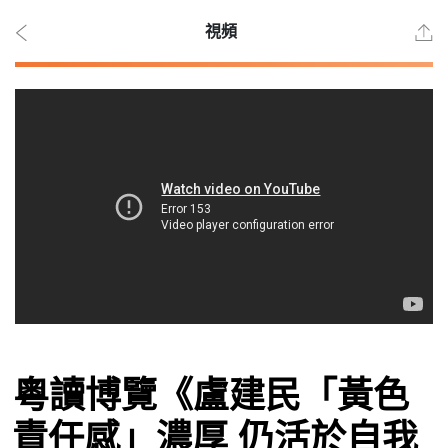
視頻
2026
年 8
月 9
日
時事
粵讀博覽《盧建民「黃色
觀點
責任感」濃厚 仍活於自我