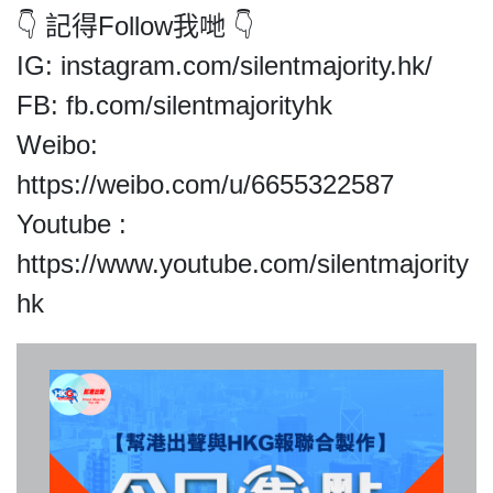
👇 記得Follow我哋 👇
IG: instagram.com/silentmajority.hk/
FB: fb.com/silentmajorityhk
我們的立場
Weibo:
https://weibo.com/u/6655322587
Youtube :
https://www.youtube.com/silentmajority
hk
登記支持
聯絡我們