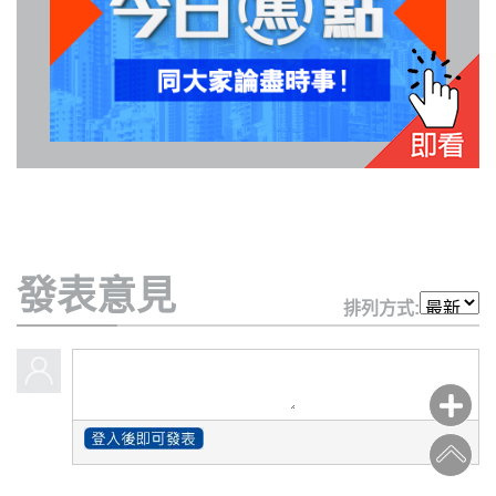
私
隱
政
策
及
免
責
發表意見
聲
排列方式:
明
©
2018
Silent
Majority
For