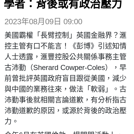
學者：背後或有政治壓力
博客
2023年08月09日 09:00
投票
美國霸權「長臂控制」英國金融界？滙
視頻
控主管有口不能言！《彭博》引述知情
人士透露，滙豐控股公共關係事務主管
昔日
古沛勤（Sherard Cowper-Coles），早
前曾批評英國政府盲目跟從美國，減少
系列
與中國的業務往來，做法「軟弱」。古
沛勤事後就相關言論道歉，有分析指古
活動
沛勤道歉的原因，或源於背後的政治壓
力。
關於我們