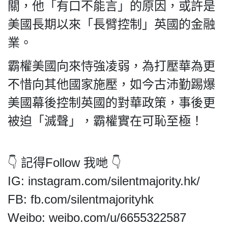
HK.
關，他「有口不能言」的原因，或許是
All
美國長期以來「長臂控制」英國的金融
rights
reserved.
業。
霸權美國向來恃強凌弱，為打壓華為更
不惜向其他國家施壓，如今古沛勤踢爆
美國幕後控制英國的對華政策，事後更
被迫「滅聲」，霸權實在可恥至極！
👇 記得Follow 我哋 👇
IG: instagram.com/silentmajority.hk/
FB: fb.com/silentmajorityhk
Weibo: weibo.com/u/6655322587