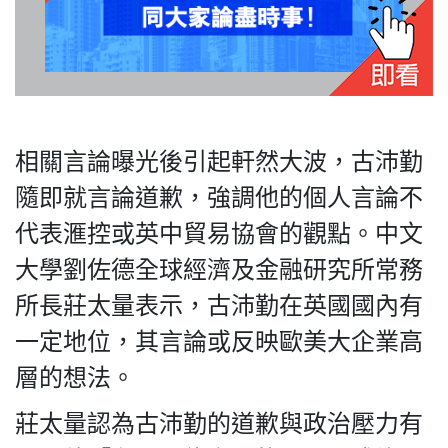
私
隱
政
相關言論曝光後引起軒然大波，古沛勤
策
隨即就言論道歉，強調他的個人言論不
及
免
代表滙控或英中貿易協會的觀點。中文
責
大學劉佐德全球經濟及金融研究所常務
聲
所長莊太量表示，古沛勤在英國國內有
明
©
一定地位，其言論或反映歐美大企業高
2018
層的想法。
Silent
Majority
莊太量認為古沛勤的道歉與政治壓力有
For