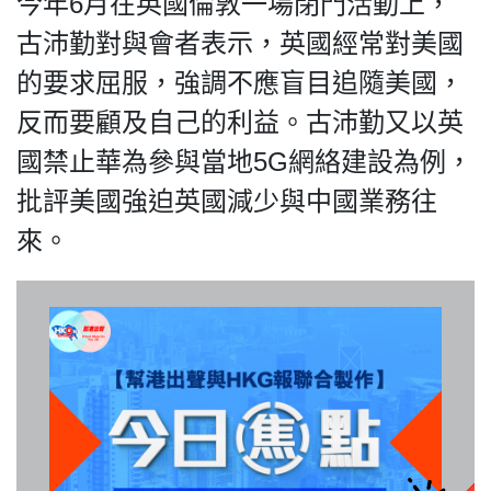
今年6月在英國倫敦一場閉門活動上，
古沛勤對與會者表示，英國經常對美國
的要求屈服，強調不應盲目追隨美國，
我們的立場
反而要顧及自己的利益。古沛勤又以英
國禁止華為參與當地5G網絡建設為例，
批評美國強迫英國減少與中國業務往
來。
登記支持
聯絡我們