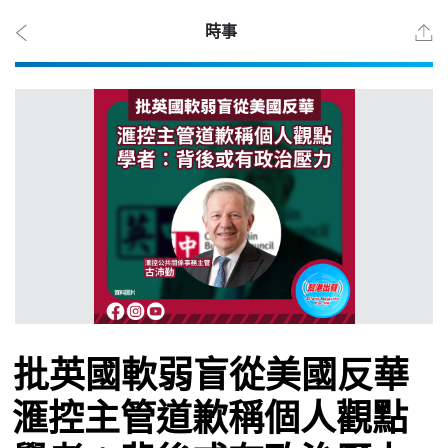
時事
2026
年 8
月 7
日
時事
批英國軟弱盲從美國反華
觀點
滙控主管道歉稱個人觀點