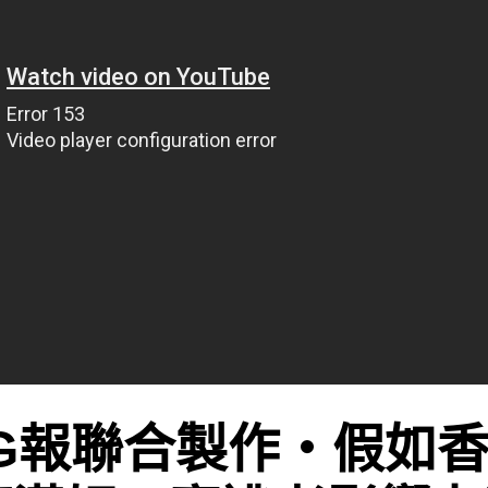
G報聯合製作‧假如