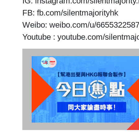
IG: instagram.com/silentmajority.
FB: fb.com/silentmajorityhk
Weibo: weibo.com/u/665532258
Youtube : youtube.com/silentmajo