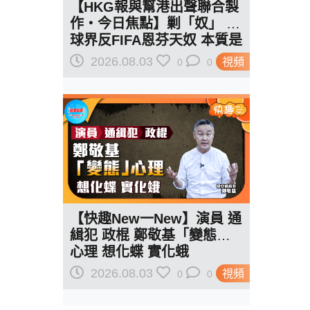
【HKG報與幫港出聲聯合製
作‧今日焦點】剿「奴」 足
球界反FIFA恩芬天奴 本質是
全球反特朗普
2026.08.03
視頻
0
0
【快趣New一New】演員 通
緝犯 政棍 鄭敬基「變態」
心理 想化蝶 實化蛾
2026.08.03
視頻
0
0