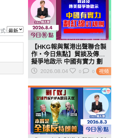
式:
【HKG報與幫港出聲聯合製
作‧今日焦點】貿談及傳美
擬爭地啟示 中國有實力 劃
紅線訂規則
2026.08.04
視頻
0
0