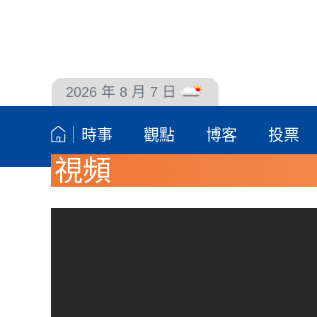
2026 年 8 月 7 日
聯絡我們
時事
觀點
博客
投票
視頻