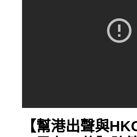
【幫港出聲與HK