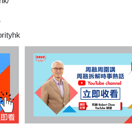
hk/
7
rityhk