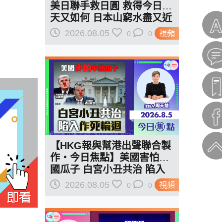
美日聯手救日圓 救得今日明
天又如何 日本山窮水盡又近
一步？
2026.08.05
視頻
0
0
【HKG報與幫港出聲聯合製
作‧今日焦點】美國害怕中
國瓜子 白宮小丑共治 陷入
作死輪迴
2026.08.05
視頻
0
0