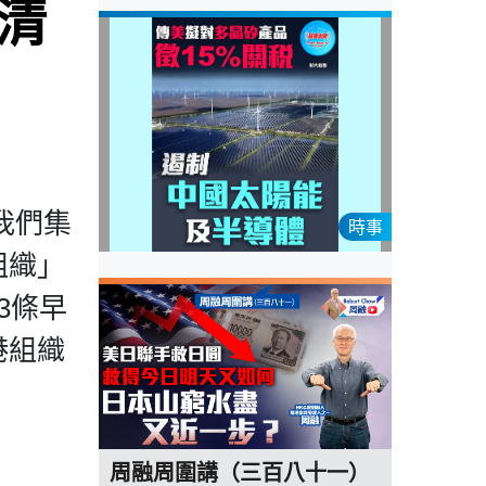
清
我們集
時事
組織」
3條早
港組織
周融周圍講（三百八十一）