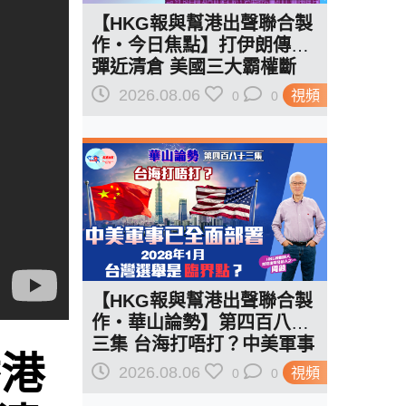
【HKG報與幫港出聲聯合製
作‧今日焦點】打伊朗傳導
彈近清倉 美國三大霸權斷
二？軍事崩 經濟損
2026.08.06
視頻
0
0
【HKG報與幫港出聲聯合製
作‧華山論勢】第四百八十
三集 台海打唔打？中美軍事
香港
已全面部署 2028年1月台灣
2026.08.06
視頻
0
0
選舉是臨界點？