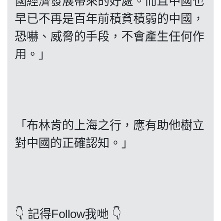
國經濟發展帶來的好處。而且中國也
早已不再是百年前積貧積弱的中國，
恐嚇、威脅的手段，不會產生任何作
我們的立場
用。」
「布林肯的上海之行，應有助他樹立
登記支持
對中國的正確認知。」
聯絡我們
👇 記得Follow我哋 👇