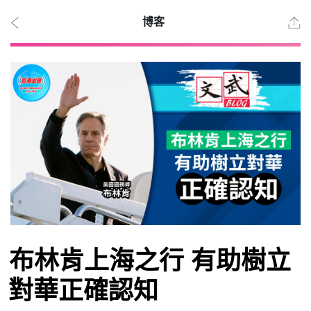
博客
2026
年 8
月 8
日
時事
布林肯上海之行 有助樹立
觀點
對華正確認知