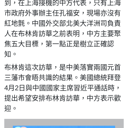
HK.
到，在上海接機的中方代表，只有上海
All
市政府外事辦主任孔福安，現場亦沒有
rights
reserved.
紅地氈。中國外交部北美大洋洲司負責
人在布林肯訪華之前表明，中方主要聚
焦五大目標，第一點正是樹立正確認
知。
布林肯這次訪華，是中美落實兩國元首
三藩市會晤共識的結果。美國總統拜登
4月2日與中國國家主席習近平通話時，
提出希望安排布林肯訪華，中方表示歡
迎。