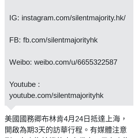
IG: instagram.com/silentmajority.hk/
私
FB: fb.com/silentmajorityhk
隱
政
策
Weibo: weibo.com/u/6655322587
及
免
責
Youtube :
聲
明
youtube.com/silentmajorityhk
©
2018
Silent
美國國務卿布林肯4月24日抵達上海，
Majority
開啟為期3天的訪華行程。有媒體注意
For