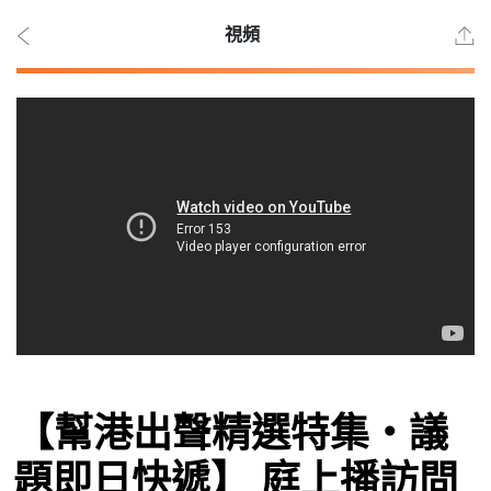
視頻
2026
年 8
月 7
日
時事
【幫港出聲精選特集‧議
觀點
題即日快遞】 庭上播訪問