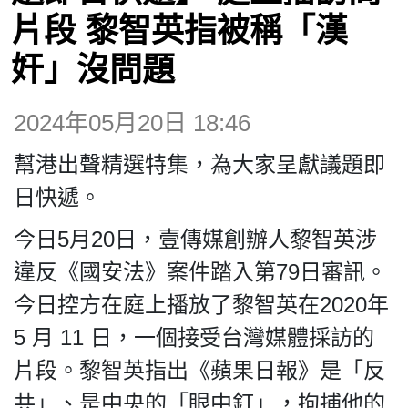
博客
片段 黎智英指被稱「漢
奸」沒問題
投票
2024年05月20日 18:46
視頻
幫港出聲精選特集，為大家呈獻議題即
昔日
日快遞。
今日5月20日，壹傳媒創辦人黎智英涉
系列
違反《國安法》案件踏入第79日審訊。
今日控方在庭上播放了黎智英在2020年
活動
5 月 11 日，一個接受台灣媒體採訪的
片段。黎智英指出《蘋果日報》是「反
關於我們
共」、是中央的「眼中釘」，拘捕他的