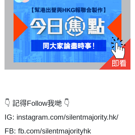
私
隱
政
策
及
免
責
聲
明
©
👇 記得Follow我哋 👇
2018
Silent
IG: instagram.com/silentmajority.hk/
Majority
For
FB: fb.com/silentmajorityhk