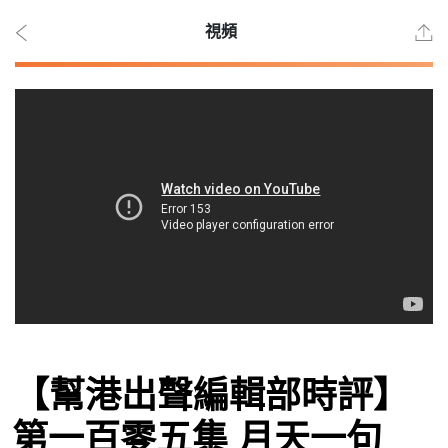
視頻
2026
年 8
月 9
日
時事
【幫港出聲編輯部時評】
觀點
第一百零五集 月天一句