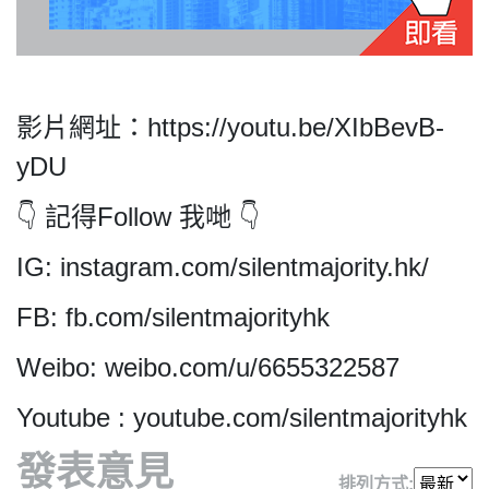
私
影片網址：https://youtu.be/XIbBevB-
隱
yDU
政
策
👇 記得Follow 我哋 👇
及
免
IG: instagram.com/silentmajority.hk/
責
聲
FB: fb.com/silentmajorityhk
明
©
Weibo: weibo.com/u/6655322587
2018
Silent
Youtube : youtube.com/silentmajorityhk
Majority
發表意見
For
排列方式: