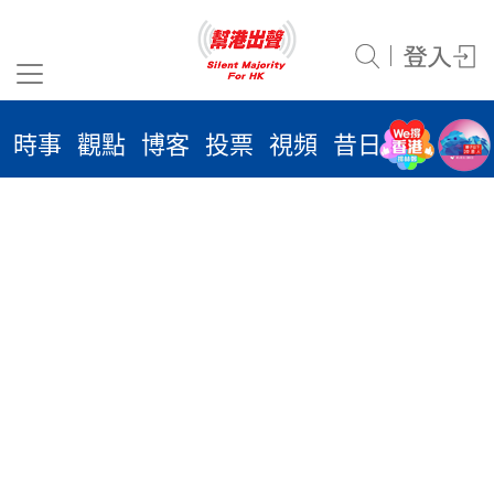
沒有相關文章
時事
觀點
博客
投票
視頻
昔日
系列
活
2026
年 8
月 7
日
時事
觀點