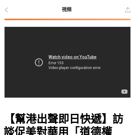
視頻
2026
年 8
月 9
日
時事
【幫港出聲即日快遞】訪
觀點
談促美對華用「道德權