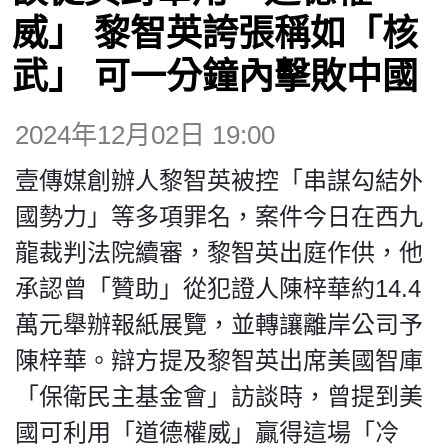
博客
威」 黎智英誇張稱如「核
武」 可一分鐘內擊敗中國
投票
2024年12月02日 19:00
視頻
壹傳媒創辦人黎智英被控「串謀勾結外
昔日
國勢力」等多項罪名，案件今日在西九
龍裁判法院續審，黎智英出庭作供，他
系列
承認曾「贊助」從犯證人陳梓華約14.4
萬元舉辦報紙展覽，並轉讓離岸公司予
活動
陳梓華。辯方提及黎智英出席美國智庫
「保衛民主基金會」訪談時，曾提到美
關於我們
國可利用「道德權威」贏得這場「冷