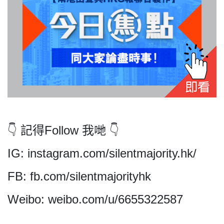
私
隱
政
策
及
免
責
👇 記得Follow 我哋 👇
聲
IG: instagram.com/silentmajority.hk/
明
©
FB: fb.com/silentmajorityhk
2018
Silent
Weibo: weibo.com/u/6655322587
Majority
For