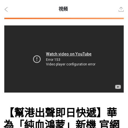
視頻
2026
年 8
月 9
日
時事
【幫港出聲即日快遞】華
觀點
為「純血鴻蒙」新機 官網