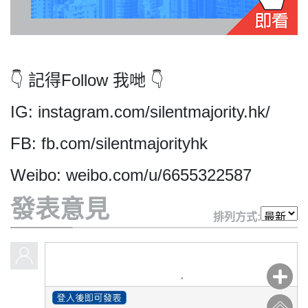
私
👇 記得Follow 我哋 👇
隱
政
IG: instagram.com/silentmajority.hk/
策
及
FB: fb.com/silentmajorityhk
免
Weibo: weibo.com/u/6655322587
責
聲
發表意見
明
排列方式:
©
2018
Silent
Majority
For