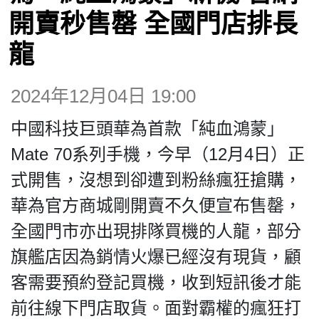
博客
開賣秒售罄 全國門店排長
龍
投票
2024年12月04日 19:00
視頻
中國科技巨頭華為首款「純血鴻蒙」
昔日
Mate 70系列手機，今早（12月4日）正
式開售，沒想到卻遭到粉絲瘋狂搶購，
系列
華為官方商城剛開賣不久便宣布售罄，
全國門市亦出現排隊買機的人龍，部分
活動
旗艦店因為銷情火爆已經沒有現貨，顧
客需要預約登記買機，收到短訊後才能
關於我們
前往線下門店取貨。面對霸權的瘋狂打