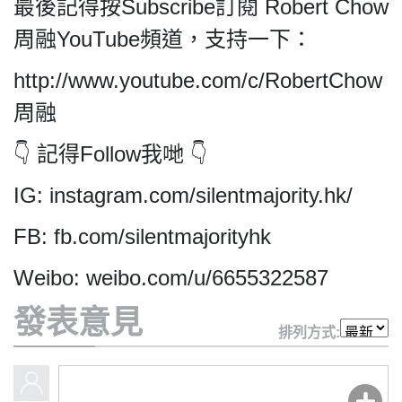
最後記得按Subscribe訂閱 Robert Chow
For
HK.
周融YouTube頻道，支持一下：
All
rights
http://www.youtube.com/c/RobertChow
reserved.
周融
👇 記得Follow我哋 👇
IG: instagram.com/silentmajority.hk/
FB: fb.com/silentmajorityhk
Weibo: weibo.com/u/6655322587
發表意見
排列方式: