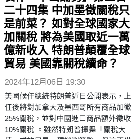
二十四集 中加墨徵關稅只
博客
是前菜？ 如對全球國家大
加關稅 將為美國取近一萬
投票
億新收入 特朗普顛覆全球
視頻
貿易 美國靠關稅續命？
昔日
2024年12月06日 19:30
美國候任總統特朗普近日公開表示，上
系列
任後將對加拿大及墨西哥所有商品加徵
25%關稅，並對中國進口商品額外徵收
活動
10%關稅 。雖然特朗普揮舞「關稅大