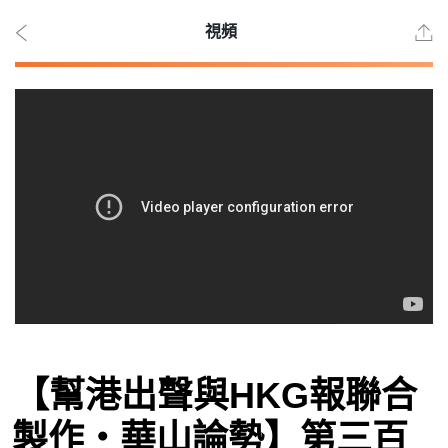
視頻
2026
年 8
月
10
日
時事
【幫港出聲與HKG報聯合
觀點
製作‧華山論勢】第三百