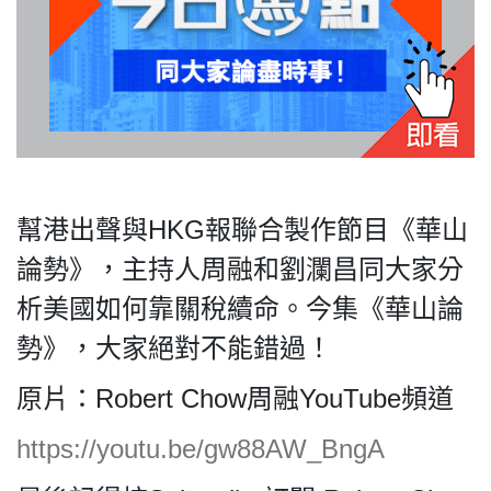
私
隱
政
幫港出聲與HKG報聯合製作節目《華山
策
及
論勢》，主持人周融和劉瀾昌同大家分
免
析美國如何靠關稅續命。今集《華山論
責
聲
勢》，大家絕對不能錯過！
明
原片：Robert Chow周融YouTube頻道
©
2018
https://youtu.be/gw88AW_BngA
Silent
Majority