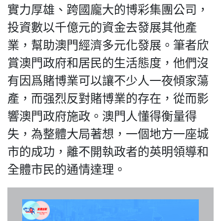
For
實力厚雄、跨國龐大的博彩集團公司，
HK.
投資數以千億元的資金去發展其他產
All
rights
業，幫助澳門經濟多元化發展。筆者欣
reserved.
賞澳門政府和居民的生活態度，他們沒
有因爲賭博業可以讓不少人一夜傾家蕩
產，而强烈反對賭博業的存在，從而影
響澳門政府施政。澳門人懂得衡量得
失，為整體大局著想，一個地方一座城
市的成功，離不開執政者的英明領導和
全體市民的通情達理。