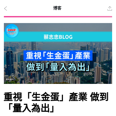
博客
2026
年 8
月
10
日
時事
重視「生金蛋」產業 做到
「量入為出」
觀點