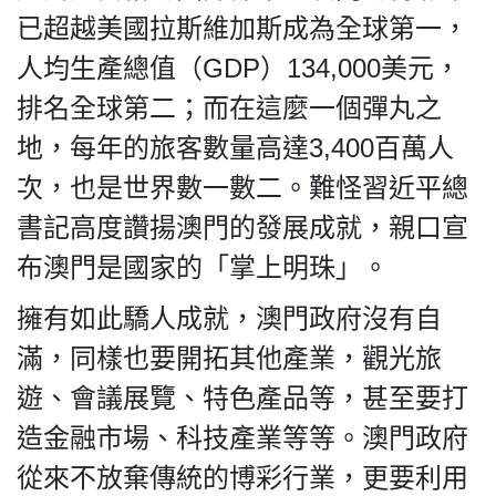
已超越美國拉斯維加斯成為全球第一，
人均生產總值（GDP）134,000美元，
排名全球第二；而在這麼一個彈丸之
地，每年的旅客數量高達3,400百萬人
私
隱
次，也是世界數一數二。難怪習近平總
政
書記高度讚揚澳門的發展成就，親口宣
策
布澳門是國家的「掌上明珠」。
及
免
擁有如此驕人成就，澳門政府沒有自
責
聲
滿，同樣也要開拓其他產業，觀光旅
明
遊、會議展覽、特色產品等，甚至要打
©
2018
造金融市場、科技產業等等。澳門政府
Silent
從來不放棄傳統的博彩行業，更要利用
Majority