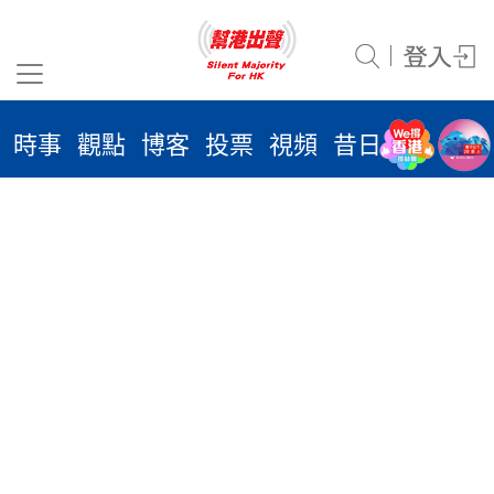
沒有相關文章
時事
觀點
博客
投票
視頻
昔日
系列
活
2026
年 8
月 8
日
時事
觀點