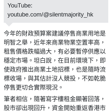
YouTube:
youtube.com/@silentmajority_hk
私
隱
今年的財政預算案建議停售商業用地是
政
明智之舉，近年來商業物業空置率高，
策
租售價格跌幅過大，有必要暫停供應以
及
免
穩定市場。坦白說，在目前環境下，即
責
使政府推出商業土地招標，也是隨時流
聲
明
標收場，與其估計沒人競投，不如乾脆
©
停售更切合實際現況。
2018
Silent
筆者相信，隨著寫字樓租金顯著回落，
Majority
For
股市卻出現回升，資金開始重返香港市