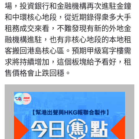
HK.
場，投資銀行和金融機構再次進駐金鐘
All
rights
和中環核心地段，從近期錄得衆多大手
reserved.
租務成交來看，不難發現有新的外地金
融機構進駐，也有非核心地段的本地租
客搬回港島核心區。預期甲級寫字樓需
求將持續增加，這個板塊給予看好，租
售價格會止跌回穩。