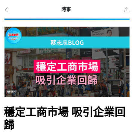
時事
2026
年 8
月 7
日
時事
穩定工商市場 吸引企業回
觀點
歸