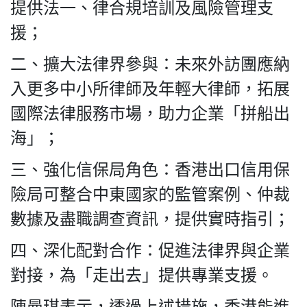
HK.
提供法一、律合規培訓及風險管理支
All
援；
rights
reserved.
二、擴大法律界參與：未來外訪團應納
入更多中小所律師及年輕大律師，拓展
國際法律服務市場，助力企業「拼船出
海」；
三、強化信保局角色：香港出口信用保
險局可整合中東國家的監管案例、仲裁
數據及盡職調查資訊，提供實時指引；
四、深化配對合作：促進法律界與企業
對接，為「走出去」提供專業支援。
陳曼琪表示，透過上述措施，香港能進