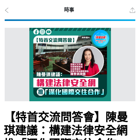
時事
2026
年 8
月 7
日
時事
【特首交流問答會】陳曼
觀點
琪建議：構建法律安全網