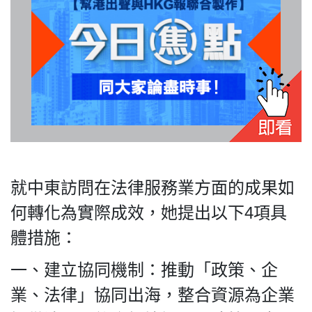
私
隱
政
策
及
免
責
就中東訪問在法律服務業方面的成果如
聲
何轉化為實際成效，她提出以下4項具
明
©
體措施：
2018
Silent
一、建立協同機制：推動「政策、企
Majority
業、法律」協同出海，整合資源為企業
For