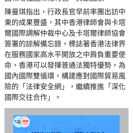
陳曼琪指出，行政長官早前率團出訪中
東的成果豐盛，其中香港律師會與卡塔
我們的立場
爾國際調解仲裁中心及卡塔爾律師協會
簽署的諒解備忘錄，標誌著香港法律界
在服務國家高水平開放之中肩負重要使
命，香港可以發揮普通法獨特優勢，為
國內國際雙循環，構建應對國際貿易風
登記支持
險的「法律安全網」，繼續推進「深化
國際交往合作」。
聯絡我們