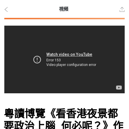
視頻
2026
年 8
月 7
日
時事
粵讀博覽《看香港夜景都
觀點
要政治上腦 何必呢？》作