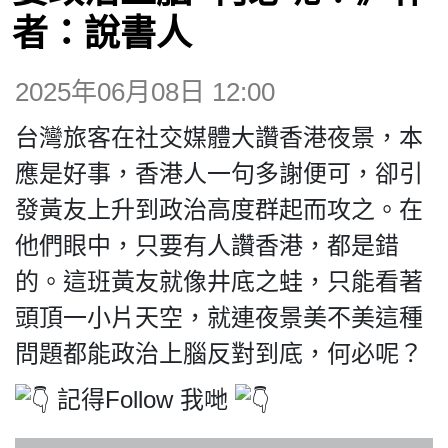
博客
者：說書人
投票
2025年06月08日 12:00
台灣旅客在社交媒體大讚香港夜景，本
視頻
應是好事，香港人一句多謝便可，卻引
發黃友上升到政治高度群起而攻之。在
昔日
他們眼中，只要有人讚香港，都是錯
的。這班黃友就像井底之蛙，只能看著
系列
頭頂一小片天空，就連夜景美不美這種
活動
問題都能政治上腦反對到底，何必呢？
記得Follow 我哋
關於我們