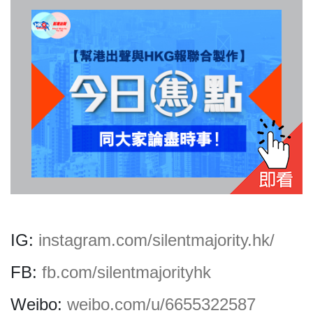
我們的立場
登記支持
IG:
instagram.com/silentmajority.hk/
FB:
fb.com/silentmajorityhk
聯絡我們
Weibo:
weibo.com/u/6655322587