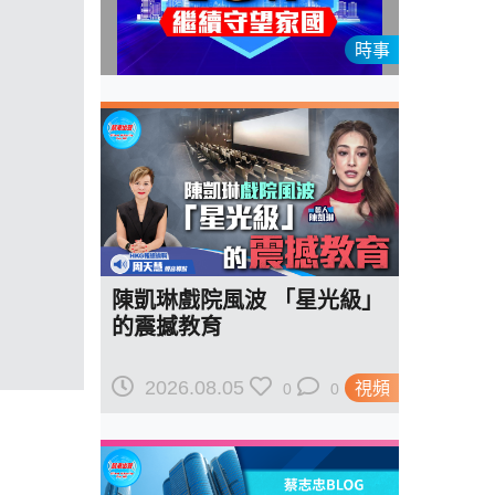
時事
陳凱琳戲院風波 「星光級」
的震撼教育
2026.08.05
視頻
0
0