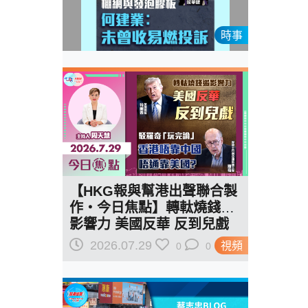
時事
【HKG報與幫港出聲聯合製
作‧今日焦點】轉軚燒錢遏
影響力 美國反華 反到兒戲
駁羅奇「玩完論」 香港唔靠
2026.07.29
視頻
0
0
中國 唔通靠美國？