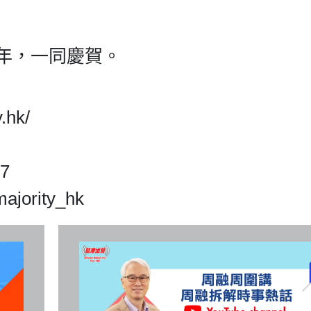
周年，一同慶賀。
.hk/
87
ajority_hk