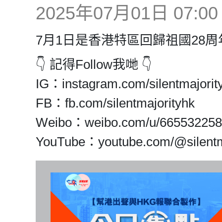
2025年07月01日 07:00
7月1日是香港特區回歸祖國28
👇 記得Follow我哋 👇
IG：instagram.com/silentmajority
FB：fb.com/silentmajorityhk
Weibo：weibo.com/u/66553225
YouTube：youtube.com/@silentm