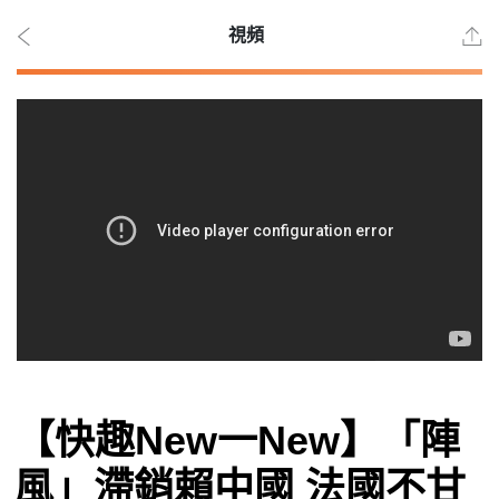
視頻
2026
年 8
月 6
日
時事
【快趣New一New】「陣
觀點
風」滯銷賴中國 法國不甘