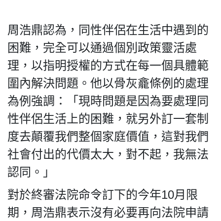
周浩鼎認為，同性伴侶在生活中遇到的
困難，完全可以通過個別政策靈活處
私
理，以指明授權的方式在每一個具體範
隱
政
圍內解決問題。他以骨灰龕條例的處理
策
為例強調：「現時問題是因為要處理同
及
免
性伴侶生活上的困難，就另外訂一套制
責
度去顛覆我們整個家庭價值，這對我們
聲
明
社會付出的代價太大，對不起，我無法
©
認同。」
2018
Silent
對於終審法院命令訂下的今年10月限
Majority
For
期，周浩鼎表示沒有必要再向法院申請