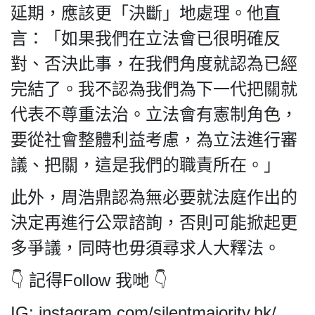
HK.
延期，應該更「決斷」地處理。他直
All
rights
言：「如果我們在立法會已很明確反
reserved.
對、否決此事，在我們角度就認為已經
完結了。我不認為我們為下一代把關就
代表不尊重法治。立法會有憲制角色，
要從社會整體利益考慮，為立法進行審
議、把關，這是我們的職責所在。」​
此外，周浩鼎認為無必要就法庭作出的
決定再進行公眾諮詢，否則可能掀起更
多爭議，同時也毋須尋求人大釋法。
👇 記得Follow 我哋 👇
IG: instagram.com/silentmajority.hk/