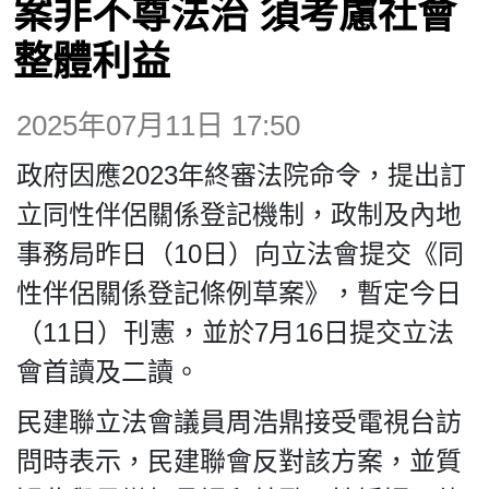
案非不尊法治 須考慮社會
博客
整體利益
投票
2025年07月11日 17:50
視頻
政府因應2023年終審法院命令，提出訂
立同性伴侶關係登記機制，政制及內地
昔日
事務局昨日（10日）向立法會提交《同
性伴侶關係登記條例草案》，暫定今日
系列
（11日）刊憲，並於7月16日提交立法
會首讀及二讀。
活動
民建聯立法會議員周浩鼎接受電視台訪
關於我們
問時表示，民建聯會反對該方案，並質