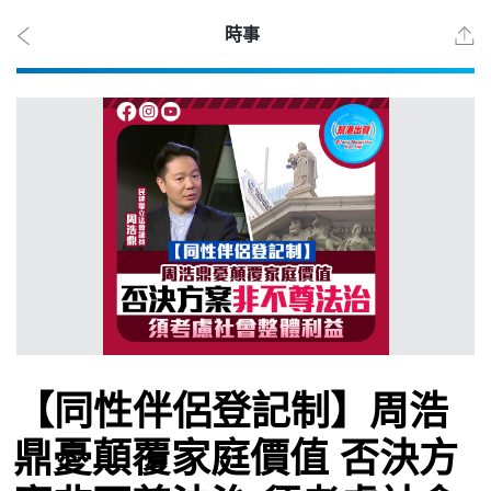
時事
2026
年 8
月 8
日
時事
【同性伴侶登記制】周浩
觀點
鼎憂顛覆家庭價值 否決方