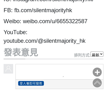
FB: fb.com/silentmajorityhk
Weibo: weibo.com/u/6655322587
YouTube:
youtube.com/@silentmajority_hk
發表意見
排列方式: