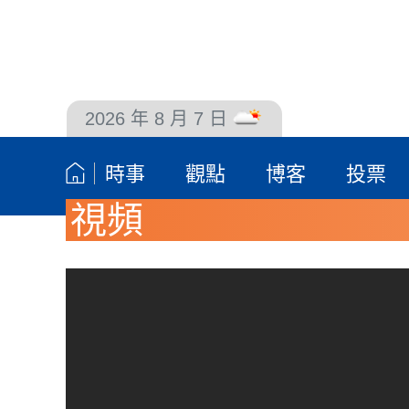
2026 年 8 月 7 日
聯絡我們
時事
觀點
博客
投票
視頻