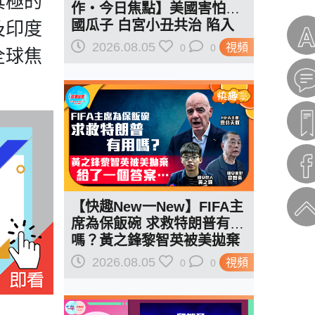
其極的
作‧今日焦點】美國害怕中
國瓜子 白宮小丑共治 陷入
及印度
作死輪迴
2026.08.05
視頻
0
0
全球焦
【快趣New一New】FIFA主
席為保飯碗 求救特朗普有用
嗎？黃之鋒黎智英被美拋棄
給了一個答案…
2026.08.05
視頻
0
0