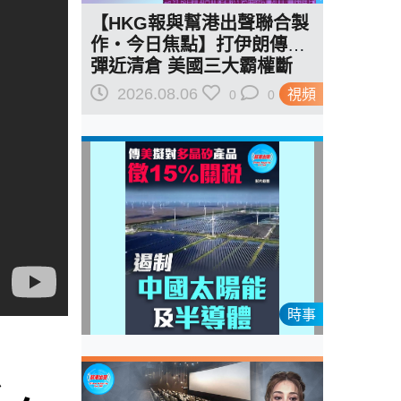
【HKG報與幫港出聲聯合製
作‧今日焦點】打伊朗傳導
彈近清倉 美國三大霸權斷
二？軍事崩 經濟損
2026.08.06
視頻
0
0
時事
焦