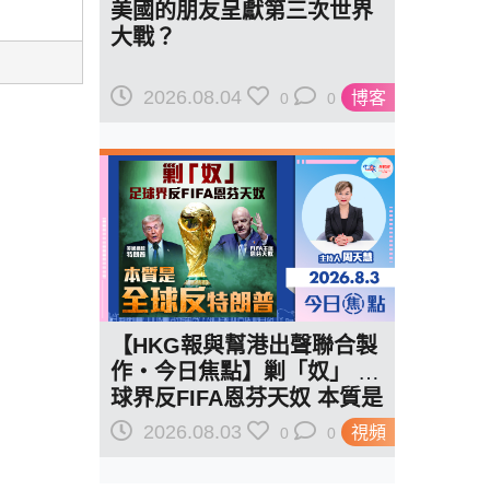
美國的朋友呈獻第三次世界
大戰？
2026.08.04
博客
0
0
【HKG報與幫港出聲聯合製
作‧今日焦點】剿「奴」 足
球界反FIFA恩芬天奴 本質是
全球反特朗普
2026.08.03
視頻
0
0