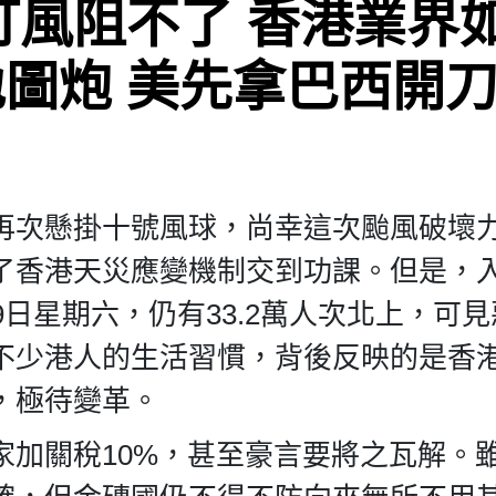
打風阻不了 香港業界
圖炮 美先拿巴西開
再次懸掛十號風球，尚幸這次颱風破壞
了香港天災應變機制交到功課。但是，
9日星期六，仍有33.2萬人次北上，可
不少港人的生活習慣，背後反映的是香
，極待變革。
家加關稅10%，甚至豪言要將之瓦解。