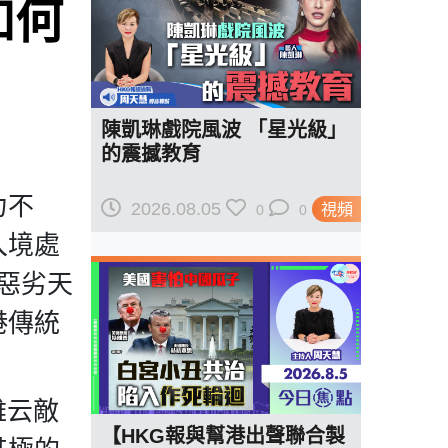
如何
刀
陳凱琳戲院風波 「星光級」
的震撼教育
力不
2026.08.05
視頻
0
0
入境處
見惡劣天
港傳統
雖云敵
【HKG報與幫港出聲聯合製