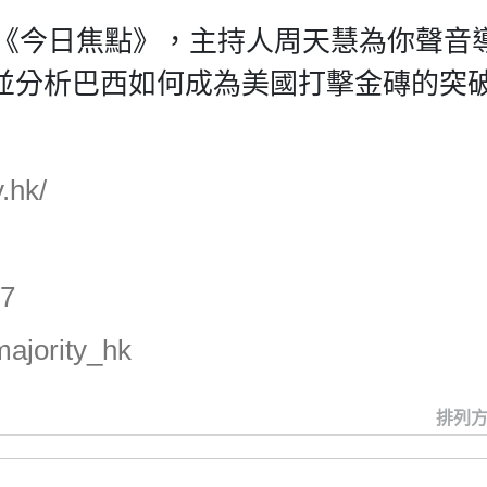
目《今日焦點》，主持人周天慧為你聲音
並分析巴西如何成為美國打擊金磚的突
.hk/
87
ajority_hk
排列方