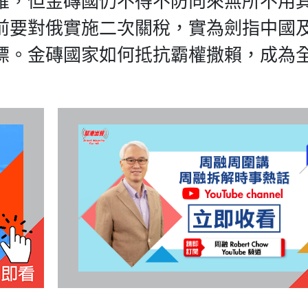
確，但金磚國仍不得不防向來無所不用
前要對俄實施二次關稅，實為劍指中國
標。金磚國家如何抵抗霸權撒賴，成為