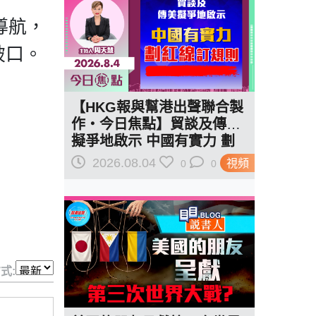
導航，
破口。
【HKG報與幫港出聲聯合製
作‧今日焦點】貿談及傳美
擬爭地啟示 中國有實力 劃
紅線訂規則
2026.08.04
視頻
0
0
式: