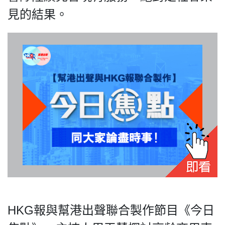
見的結果。
私
隱
政
策
及
免
責
聲
明
©
2018
Silent
Majority
HKG報與幫港出聲聯合製作節目《今日
For