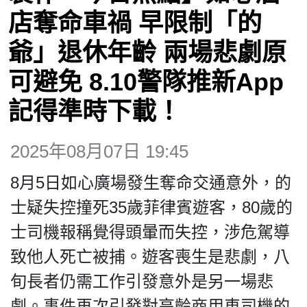
博客
店奪命車禍 早限制「的
爺」退休年齡 兩場悲劇原
投票
可避免 8.10警隊推新App
視頻
記得準時下載！
昔日
2025年08月07日 19:45
8月5日如心廣場發生奪命交通意外，的
系列
士疑失控撞死35歲菲律賓遊客，80歲的
士司機報稱覺得頭暈而失控，涉危駕導
活動
致他人死亡被捕。遊客喪生是悲劇，八
旬長者仍需工作引發意外是另一場悲
關於我們
劇。事件再次引發對高齡商用車司機的