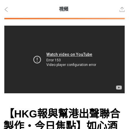
視頻
2026
年 8
月 7
日
時事
【HKG報與幫港出聲聯合
觀點
製作‧今日焦點】如心酒