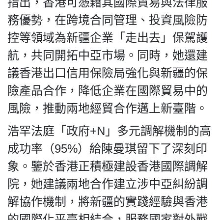
指出，香港可憑藉其國際貿易與法律服
HK.
All
務優勢，在跨境合同管理、投資風險防
rights
控等領域為新疆企業「走出去」保駕護
reserved.
航，共同開拓中亞市場。同時，她還建
議香港出口信用保險局強化與新疆的保
險產品合作，降低企業在國際貿易中的
風險，推動兩地經貿合作邁上新臺階。
浩罕法庭「政府+N」多元調解機制的高
成功率（95%）給陳曼琪留下了深刻印
象。鑒於香港正積極建設香港國際調解
院，她建議兩地合作建立涉中亞糾紛調
解協作機制，將新疆的實踐經驗與香港
的國際化平臺相結合，服務國家對外戰