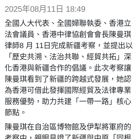
博客
2025年08月11日 18:49
全國人大代表、全國婦聯執委、香港立
投票
法會議員、香港中律協創會會長陳曼琪
律師8 月 11日完成新疆考察，並提出以
視頻
「歷史共溯、法治共聯、經貿共拓」深
昔日
化香港與新疆合作的倡議。此次考察讓
陳曼琪看到了新疆的跨越式發展，她認
系列
為香港可借此發揮國際經貿及法律專業
服務優勢，助力共建「一帶一路」核心
活動
節點。
陳曼琪在自治區博物館及伊犁將軍府的
關於我們
考察中，親眼見證了新疆與中原「同根