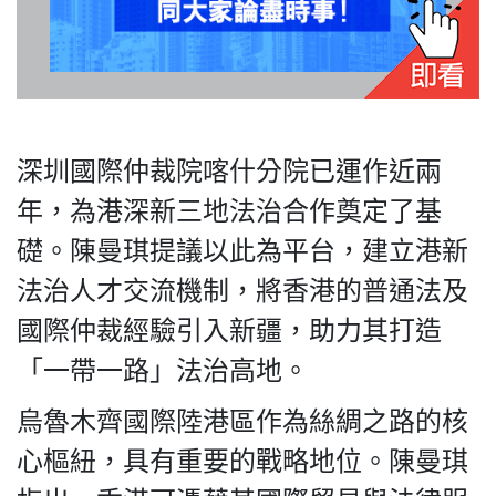
私
隱
深圳國際仲裁院喀什分院已運作近兩
政
策
年，為港深新三地法治合作奠定了基
及
礎。陳曼琪提議以此為平台，建立港新
免
責
法治人才交流機制，將香港的普通法及
聲
國際仲裁經驗引入新疆，助力其打造
明
©
「一帶一路」法治高地。
2018
烏魯木齊國際陸港區作為絲綢之路的核
Silent
Majority
心樞紐，具有重要的戰略地位。陳曼琪
For