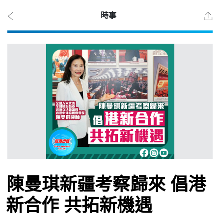
時事
2026
年 8
月 7
日
時事
陳曼琪新疆考察歸來 倡港
觀點
新合作 共拓新機遇