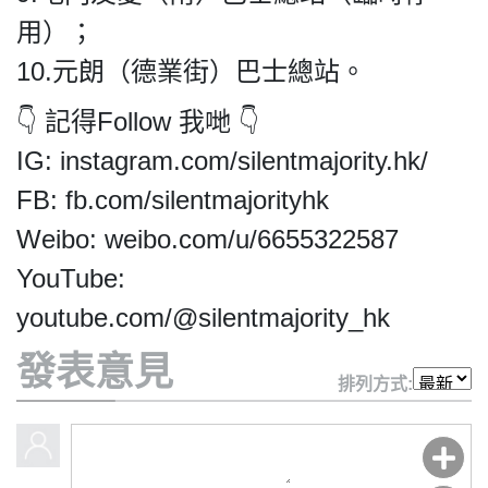
用）；
10.元朗（德業街）巴士總站。
👇 記得Follow 我哋 👇
IG: instagram.com/silentmajority.hk/
FB: fb.com/silentmajorityhk
Weibo: weibo.com/u/6655322587
YouTube:
youtube.com/@silentmajority_hk
發表意見
排列方式: