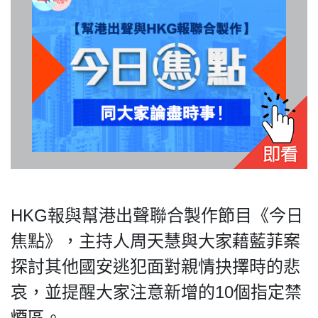
私
隱
政
策
及
免
責
聲
HKG報與幫港出聲聯合製作節目《今日
明
©
焦點》，主持人周天慧與大家藉藍菲案
2018
探討其他國安逃犯面對親情抉擇時的悲
Silent
Majority
哀，並提醒大家注意新增的10個指定禁
For
煙區。