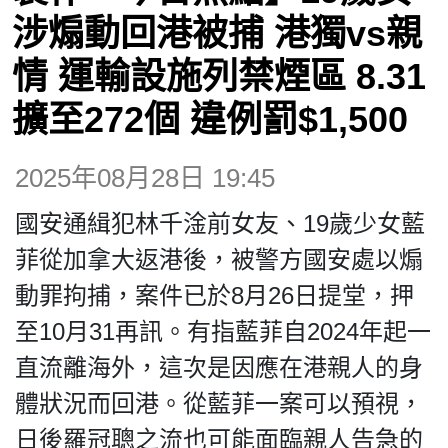
博客
涉煽動回港被捕 港獨vs親
情 運輸設施列禁煙區 8.31
投票
擴至272個 違例罰$1,500
視頻
2025年08月28日 19:45
昔日
國安通緝犯林千淦前女友、19歲少女藍
菲從加拿大返港後，被警方國安處以煽
系列
動罪拘捕，案件已於8月26日提堂，押
至10月31再訊。有指藍菲自2024年起一
活動
直流離海外，這次是因應在港親人的身
體狀況而回港。從藍菲一案可以預視，
關於我們
日後羅冠聰之流也可能面臨親人告急的