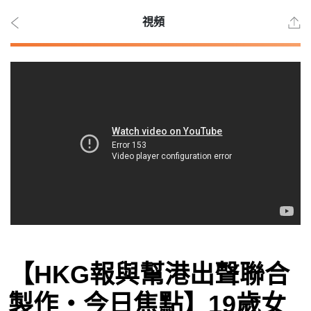
視頻
2026
年 8
月 9
日
時事
【HKG報與幫港出聲聯合
觀點
製作‧今日焦點】19歲女