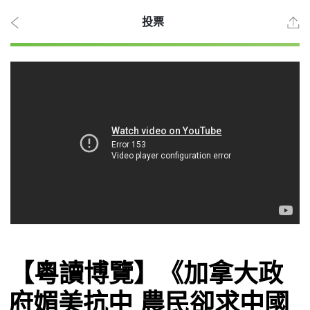
投票
2026
年 8
月 9
日
時事
【粵讀博覽】《加拿大政
觀點
府媚美抗中 農民卻求中國