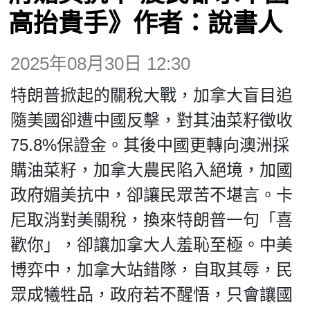
博客
高抬貴手》作者：說書人
投票
2025年08月30日 12:30
特朗普掀起的關稅大戰，加拿大盲目追
視頻
隨美國卻遭中國反擊，對其油菜籽徵收
75.8%保證金。其後中國更轉向澳洲採
昔日
購油菜籽，加拿大農民陷入絕境，加國
政府媚美抗中，卻讓民眾苦不堪言。卡
系列
尼取消對美關稅，換來特朗普一句「喜
活動
歡你」，卻讓加拿大人羞恥至極。中美
博弈中，加拿大站錯隊，自取其辱，民
關於我們
眾成犧牲品，政府若不醒悟，只會讓國