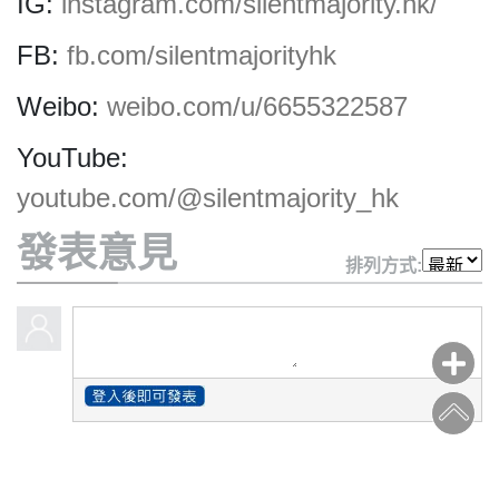
IG:
instagram.com/silentmajority.hk/
FB:
fb.com/silentmajorityhk
Weibo:
weibo.com/u/6655322587
私
隱
YouTube:
政
youtube.com/@silentmajority_hk
策
及
發表意見
免
排列方式:
責
聲
明
©
2018
Silent
Majority
For