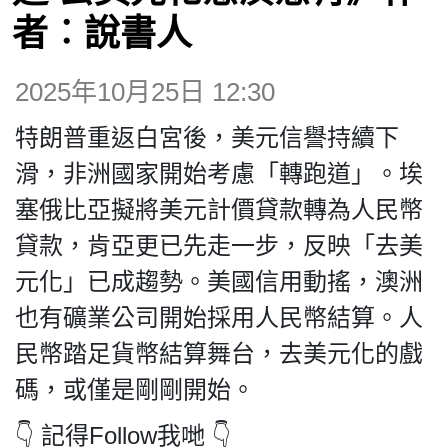
者︰說書人
博客
2025年10月25日 12:30
投票
特朗普重返白宮後，美元信譽持續下
滑，非洲國家開始考慮「轉跑道」。埃
視頻
塞俄比亞擬將美元計價貸款轉為人民幣
貸款，肯亞更已先走一步，反映「去美
昔日
元化」已成趨勢。美國信用動搖，澳洲
也有礦業公司開始採用人民幣結算。人
系列
民幣踏足貨幣結算舞台，去美元化的戲
活動
碼，或僅是剛剛開始。
👇 記得Follow我哋 👇