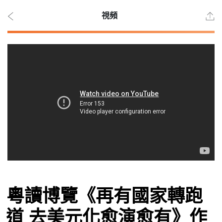
視頻
2026
年 8
月
10
日
時事
粵讀博覽《再有國家轉跑
觀點
道 去美元化愈演愈有》作