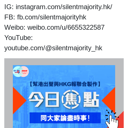
關於我們
IG: instagram.com/silentmajority.hk/
FB: fb.com/silentmajorityhk
Weibo: weibo.com/u/6655322587
YouTube:
我們的立場
youtube.com/@silentmajority_hk
登記支持
聯絡我們