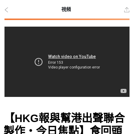
視頻
2026
年 8
月 9
日
時事
【HKG報與幫港出聲聯合
觀點
製作‧今日焦點】食回頭