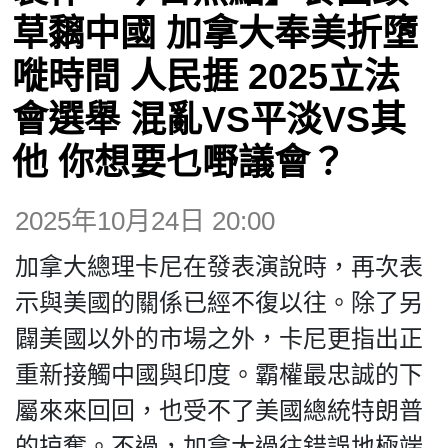
博客
草黐中國 加拿大奉美折墮
嘥時間 人民捱 2025立法
投票
會選舉 混亂VS平淡VS其
視頻
他 你想要乜嘢議會？
昔日
2025年10月24日 20:00
加拿大總理卡尼在發表演說時，再次表
系列
示與美國的關係已經不復以往。除了另
闢美國以外的市場之外，卡尼更指出正
活動
重新接觸中國與印度。霸權最忠誠的下
屬來來回回，也受不了美國總統特朗普
關於我們
的掠奪。不過，加拿大過往錯誤地極端