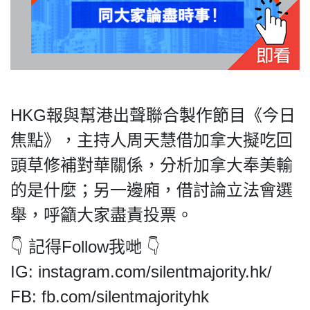
私
隱
政
HKG報與幫港出聲聯合製作節目《今日
策
焦點》，主持人周天慧借加拿大擬吃回
及
免
頭草修補對華關係，分析加拿大奉美輸
責
的是什麼；另一邊廂，借討論立法會選
聲
明
舉，呼籲大家盡責投票。
©
👇 記得Follow我哋 👇
2018
Silent
IG: instagram.com/silentmajority.hk/
Majority
FB: fb.com/silentmajorityhk
For