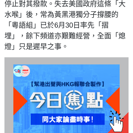
HK.
停止對其撥款。失去美國政府這條「大
All
水喉」後，常為黃黑港獨分子撐腰的
rights
reserved.
「粵語組」已於6月30日率先「摺
埋」，餘下頻道亦艱難經營，全面「熄
燈」只是遲早之事。