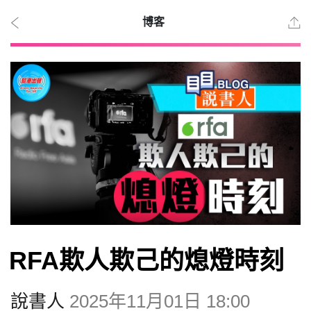
博客
2026
年 8
月 9
日
時事
RFA欺人欺己的熄燈時刻
觀點
說書人
2025年11月01日 18:00