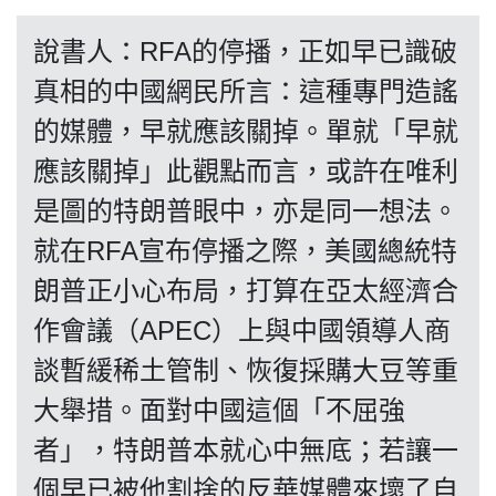
博客
說書人：RFA的停播，正如早已識破
投票
真相的中國網民所言：這種專門造謠
的媒體，早就應該關掉。單就「早就
視頻
應該關掉」此觀點而言，或許在唯利
是圖的特朗普眼中，亦是同一想法。
昔日
就在RFA宣布停播之際，美國總統特
朗普正小心布局，打算在亞太經濟合
系列
作會議（APEC）上與中國領導人商
談暫緩稀土管制、恢復採購大豆等重
活動
大舉措。面對中國這個「不屈強
者」，特朗普本就心中無底；若讓一
關於我們
個早已被他割捨的反華媒體來壞了自