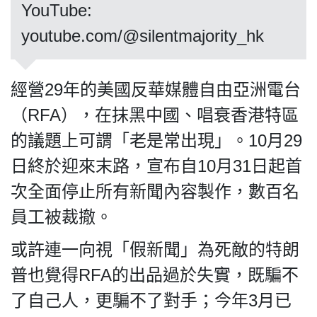
​​​​​​​YouTube:
youtube.com/@silentmajority_hk
私
經營29年的美國反華媒體自由亞洲電台
隱
政
（RFA），在抹黑中國、唱衰香港特區
策
的議題上可謂「老是常出現」。10月29
及
免
日終於迎來末路，宣布自10月31日起首
責
次全面停止所有新聞內容製作，數百名
聲
員工被裁撤。
明
©
或許連一向視「假新聞」為死敵的特朗
2018
Silent
普也覺得RFA的出品過於失實，既騙不
Majority
了自己人，更騙不了對手；今年3月已
For