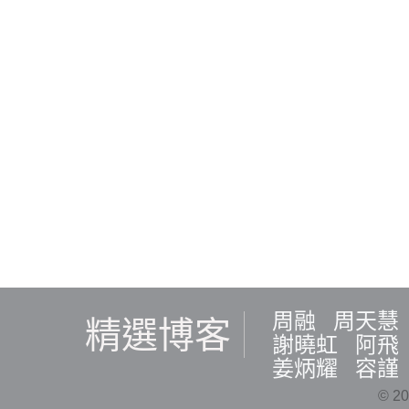
周融
周天慧
精選博客
謝曉虹
阿飛
姜炳耀
容謹
© 20