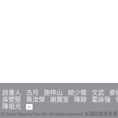
說書人
古月
施梓山
胡少偉
文武
麥
吳壁堅
黃汝榮
謝寶笙
陳跡
霍詠強
陳祖光
私隱政策及免責
18 Silent Majority For HK. All rights reserved.