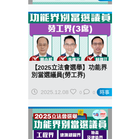
【2025立法會選舉】功能界
別當選議員(勞工界)
2025.12.08
時事
0
0