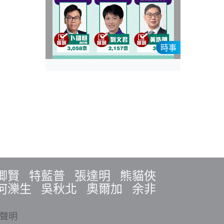
時事
卿賢
特藍普
張達明
熊貓俠
何濼生
吳秋北
奧爾加
余非
聲明