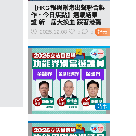
【HKG報與幫港出聲聯合製
作‧今日焦點】選戰結果出
爐 新一屆大換血 踩著港殤
洗白《蘋果》 《華爾街日
2025.12.08
視頻
0
0
報》社論冷血又離譜
時事