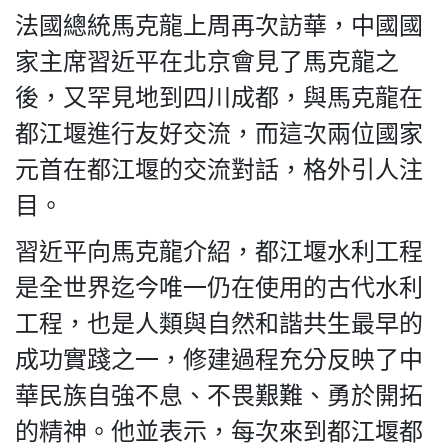
法國總統馬克龍上周再次訪華，中國國
家主席習近平在北京會見了馬克龍之
後，又罕見地到四川成都，與馬克龍在
私
隱
都江堰進行友好交流，而這次兩位國家
政
元首在都江堰的交流對話，格外引人注
策
目。
及
免
習近平向馬克龍介紹，都江堰水利工程
責
聲
是全世界迄今唯一仍在使用的古代水利
明
工程，也是人類與自然和諧共生最早的
©
2018
成功實踐之一，修建過程充分反映了中
Silent
華民族自強不息、不畏艱難、勇於開拓
Majority
For
的精神。他並表示，每次來到都江堰都