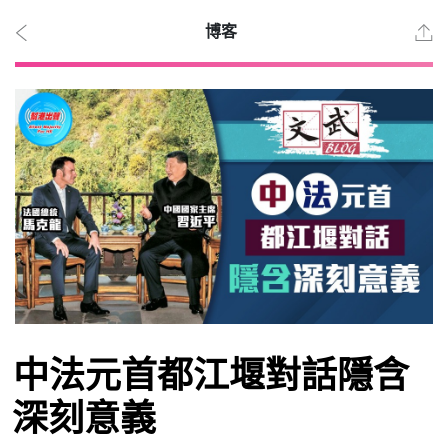
博客
2026
年 8
月 7
日
時事
中法元首都江堰對話隱含
觀點
深刻意義