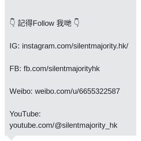
👇 記得Follow 我哋 👇
我們的立場
IG: instagram.com/silentmajority.hk/
FB: fb.com/silentmajorityhk
登記支持
Weibo: weibo.com/u/6655322587
​​​​​​​YouTube:
youtube.com/@silentmajority_hk
聯絡我們