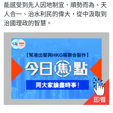
HK.
能感受到先人因地制宜、順勢而為、天
All
rights
人合一、治水利民的偉大，從中汲取到
reserved.
治國理政的智慧。