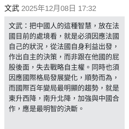
博客
文武
2025年12月08日 17:32
投票
文武：把中國人的這種智慧，放在法
國目前的處境看，就是必須因應法國
視頻
自己的狀況，從法國自身利益出發，
作出自主的決策，而非跟在他國的屁
昔日
股後面，失去戰略自主權。同時也須
因應國際格局發展變化，順勢而為，
系列
而國際百年變局最明顯的趨勢，就是
東升西降，南升北降，加強與中國合
活動
作，應是最明智的決斷。
關於我們