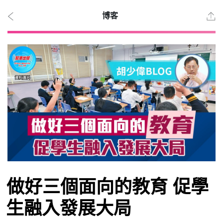
博客
2026
年 8
月 9
日
時事
做好三個面向的教育 促學
觀點
生融入發展大局