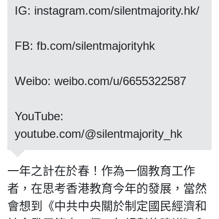
IG: instagram.com/silentmajority.hk/
FB: fb.com/silentmajorityhk
私
隱
政
Weibo: weibo.com/u/6655322587
策
及
免
​​​​​​​YouTube:
責
youtube.com/@silentmajority_hk
聲
明
©
一年之計在於春！作為一個教育工作
2018
Silent
者，在思考香港教育今年的發展，當然
Majority
會想到《中共中央關於制定國民經濟和
For