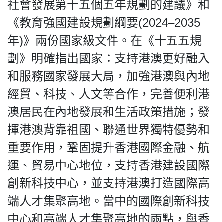
HK.
社會發展第十五個五年規劃的建議》和
All
《教育強國建設規劃綱要(2024–2035
rights
reserved.
年)》兩份國家級文件。在《十五五規
劃》明確指出國家：支持港澳更好融入
和服務國家發展大局，加強港澳與內地
經貿、科技、人文等合作，完善便利港
澳居民在內地發展和生活政策措施；發
揮港澳背靠祖國、聯通世界獨特優勢和
重要作用，鞏固提升香港國際金融、航
運、貿易中心地位，支持香港建設國際
創新科技中心，並支持港澳打造國際高
端人才集聚高地。當中的國際創新科技
中心和高端人才集聚高地的兩點，與香